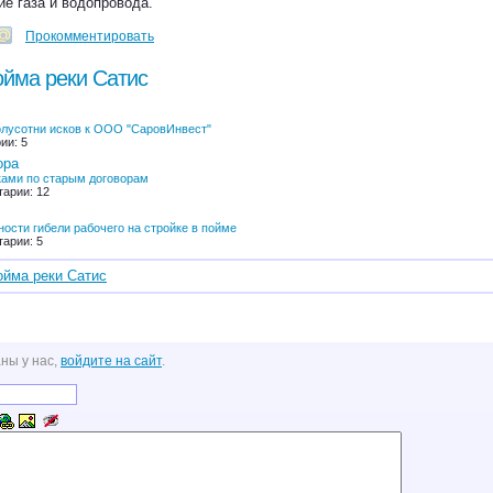
е газа и водопровода.
Прокомментировать
ойма реки Сатис
олусотни исков к ООО "СаровИнвест"
ии: 5
ора
ками по старым договорам
тарии: 12
ости гибели рабочего на стройке в пойме
тарии: 5
ойма реки Сатис
ны у нас,
войдите на сайт
.