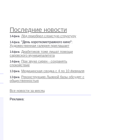
Последние новости
Лёд приобрел слоистую структуру
14фев.
"День короткометражного кино":
14фев.
Художественная галерея приглашает
Диабетиков тоже лишат помощи
14фев.
саровского муниципалитета
При звуке сирен - сохранять
14фев.
спокойствие
Медицинская сводка с 4 по 10 февраля
12фев.
Реконструкцию Лыжной базы обсудят с
12фев.
общественностью
Все новости за месяц
Реклама: