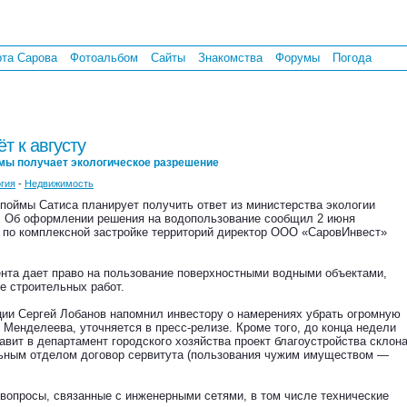
рта Сарова
Фотоальбом
Сайты
Знакомства
Форумы
Погода
т к августу
мы получает экологическое разрешение
гия
-
Недвижимость
поймы Сатиса планирует получить ответ из министерства экологии
. Об оформлении решения на водопользование сообщил 2 июня
 по комплексной застройке территорий директор ООО «СаровИнвест»
ента дает право на пользование поверхностными водными объектами,
е строительных работ.
ии Сергей Лобанов напомнил инвестору о намерениях убрать огромную
 Менделеева, уточняется в пресс-релизе. Кроме того, до конца недели
вит в департамент городского хозяйства проект благоустройства склон
льным отделом договор сервитута (пользования чужим имуществом —
вопросы, связанные с инженерными сетями, в том числе технические