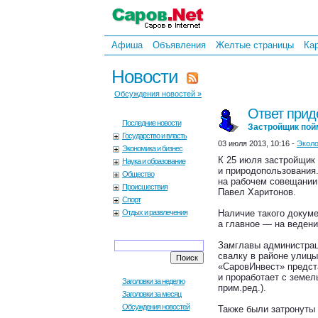
Афиша
Объявления
Желтые страницы
Ка
Новости
Обсуждения новостей »
Ответ придё
Последние новости
Застройщик пой
Государство и власть
03 июля 2013, 10:16 -
Эколо
Экономика и бизнес
К 25 июля застройщик 
Наука и образование
и природопользования
Общество
на рабочем совещании
Происшествия
Павел Харитонов.
Спорт
Отдых и развлечения
Наличие такого докум
а главное — на ведени
Замглавы администрац
свалку в районе улицы
«СаровИнвест» предста
и проработает с земе
Заголовки за неделю
прим.ред.).
Заголовки за месяц
Обсуждения новостей
Также были затронуты 