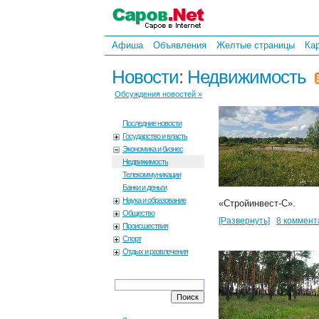
Афиша
Объявления
Желтые страницы
Ка
Новости
:
Недвижимость
Обсуждения новостей »
Последние новости
Государство и власть
Экономика и бизнес
Недвижимость
Телекоммуникации
Банки и деньги
Наука и образование
«Стройинвест-С».
Общество
[Развернуть]
8 коммент
Происшествия
Спорт
Отдых и развлечения