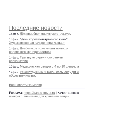
Последние новости
Лёд приобрел слоистую структуру
14фев.
"День короткометражного кино":
14фев.
Художественная галерея приглашает
Диабетиков тоже лишат помощи
14фев.
саровского муниципалитета
При звуке сирен - сохранять
14фев.
спокойствие
Медицинская сводка с 4 по 10 февраля
12фев.
Реконструкцию Лыжной базы обсудят с
12фев.
общественностью
Все новости за месяц
Реклама:
https://bands-cover.ru
| Качественные
шкафы с ячейками для хранения вещей
.