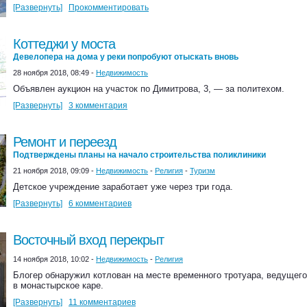
[Развернуть]
Прокомментировать
Коттеджи у моста
Девелопера на дома у реки попробуют отыскать вновь
28 ноября 2018, 08:49 -
Недвижимость
Объявлен аукцион на участок по Димитрова, 3, — за политехом.
[Развернуть]
3 комментария
Ремонт и переезд
Подтверждены планы на начало строительства поликлиники
21 ноября 2018, 09:09 -
Недвижимость
-
Религия
-
Туризм
Детское учреждение заработает уже через три года.
[Развернуть]
6 комментариев
Восточный вход перекрыт
14 ноября 2018, 10:02 -
Недвижимость
-
Религия
Блогер обнаружил котлован на месте временного тротуара, ведущего
в монастырское каре.
[Развернуть]
11 комментариев