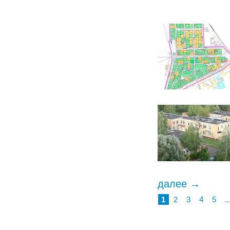
далее →
1
2
3
4
5
..