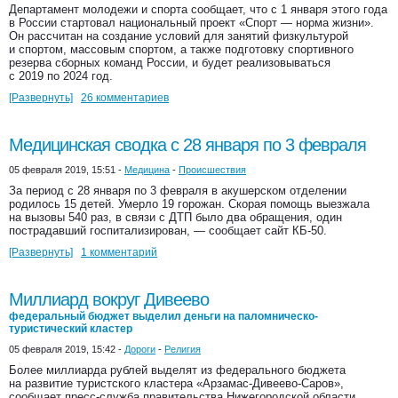
Департамент молодежи и спорта сообщает, что с 1 января этого года
в России стартовал национальный проект «Спорт — норма жизни».
Он рассчитан на создание условий для занятий физкультурой
и спортом, массовым спортом, а также подготовку спортивного
резерва сборных команд России, и будет реализовываться
с 2019 по 2024 год.
[Развернуть]
26 комментариев
Медицинская сводка с 28 января по 3 февраля
05 февраля 2019, 15:51 -
Медицина
-
Происшествия
За период с 28 января по 3 февраля в акушерском отделении
родилось 15 детей. Умерло 19 горожан. Скорая помощь выезжала
на вызовы 540 раз, в связи с ДТП было два обращения, один
пострадавший госпитализирован, — сообщает сайт КБ-50.
[Развернуть]
1 комментарий
Миллиард вокруг Дивеево
федеральный бюджет выделил деньги на паломническо-
туристический кластер
05 февраля 2019, 15:42 -
Дороги
-
Религия
Более миллиарда рублей выделят из федерального бюджета
на развитие туристского кластера «Арзамас-Дивеево-Саров»,
сообщает пресс-служба правительства Нижегородской области