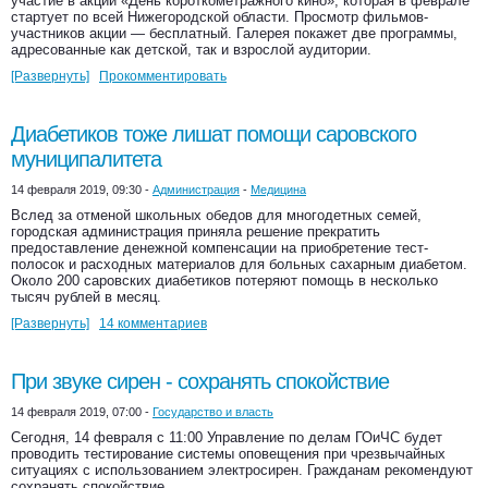
участие в акции «День короткометражного кино», которая в феврале
стартует по всей Нижегородской области. Просмотр фильмов-
участников акции — бесплатный. Галерея покажет две программы,
адресованные как детской, так и взрослой аудитории.
[Развернуть]
Прокомментировать
Диабетиков тоже лишат помощи саровского
муниципалитета
14 февраля 2019, 09:30 -
Администрация
-
Медицина
Вслед за отменой школьных обедов для многодетных семей,
городская администрация приняла решение прекратить
предоставление денежной компенсации на приобретение тест-
полосок и расходных материалов для больных сахарным диабетом.
Около 200 саровских диабетиков потеряют помощь в несколько
тысяч рублей в месяц.
[Развернуть]
14 комментариев
При звуке сирен - сохранять спокойствие
14 февраля 2019, 07:00 -
Государство и власть
Сегодня, 14 февраля с 11:00 Управление по делам ГОиЧС будет
проводить тестирование системы оповещения при чрезвычайных
ситуациях с использованием электросирен. Гражданам рекомендуют
сохранять спокойствие.