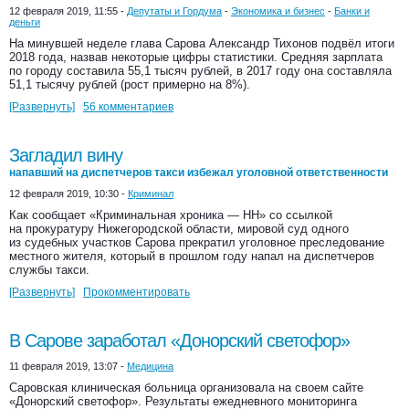
12 февраля 2019, 11:55 -
Депутаты и Гордума
-
Экономика и бизнес
-
Банки и
деньги
На минувшей неделе глава Сарова Александр Тихонов подвёл итоги
2018 года, назвав некоторые цифры статистики. Средняя зарплата
по городу составила 55,1 тысяч рублей, в 2017 году она составляла
51,1 тысячу рублей (рост примерно на 8%).
[Развернуть]
56 комментариев
Загладил вину
напавший на диспетчеров такси избежал уголовной ответственности
12 февраля 2019, 10:30 -
Криминал
Как сообщает «Криминальная хроника — НН» со ссылкой
на прокуратуру Нижегородской области, мировой суд одного
из судебных участков Сарова прекратил уголовное преследование
местного жителя, который в прошлом году напал на диспетчеров
службы такси.
[Развернуть]
Прокомментировать
В Сарове заработал «Донорский светофор»
11 февраля 2019, 13:07 -
Медицина
Саровская клиническая больница организовала на своем сайте
«Донорский светофор». Результаты ежедневного мониторинга