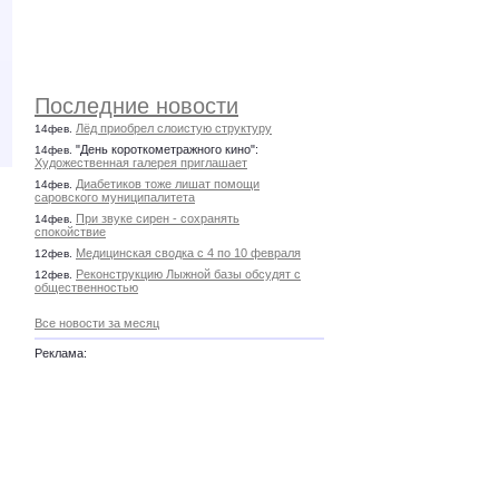
Последние новости
Лёд приобрел слоистую структуру
14фев.
"День короткометражного кино":
14фев.
Художественная галерея приглашает
Диабетиков тоже лишат помощи
14фев.
саровского муниципалитета
При звуке сирен - сохранять
14фев.
спокойствие
Медицинская сводка с 4 по 10 февраля
12фев.
Реконструкцию Лыжной базы обсудят с
12фев.
общественностью
Все новости за месяц
Реклама: