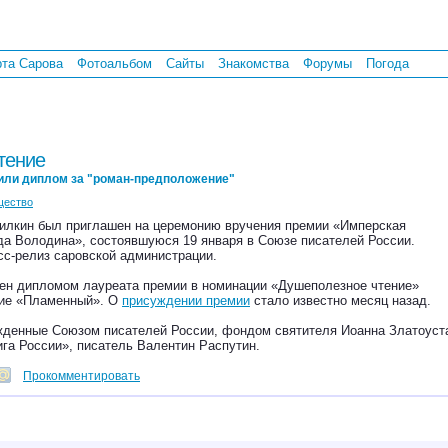
рта Сарова
Фотоальбом
Сайты
Знакомства
Форумы
Погода
тение
или диплом за "роман-предположение"
ество
илкин был приглашен на церемонию вручения премии «Имперская
да Володина», состоявшуюся 19 января в Союзе писателей России.
сс-релиз саровской администрации.
ен дипломом лауреата премии в номинации «Душеполезное чтение»
ние «Пламенный». О
присуждении премии
стало известно месяц назад.
жденные Союзом писателей России, фондом святителя Иоанна Златоуст
га России», писатель Валентин Распутин.
Прокомментировать