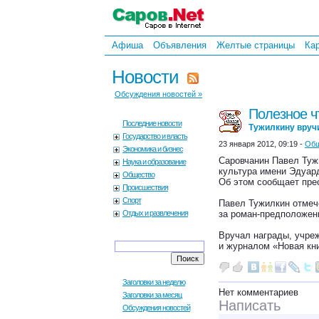
Афиша
Объявления
Желтые страницы
Ка
Новости
Обсуждения новостей »
Полезное ч
Последние новости
Тужилкину вруч
Государство и власть
23 января 2012, 09:19 -
Общ
Экономика и бизнес
Саровчанин Павел Туж
Наука и образование
культура имени Эдуар
Общество
Об этом сообщает пре
Происшествия
Спорт
Павел Тужилкин отмеч
Отдых и развлечения
за роман-предположе
Вручал награды, учре
и журналом «Новая кни
Заголовки за неделю
Нет комментариев
Заголовки за месяц
Написать
Обсуждения новостей