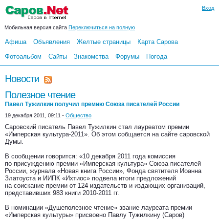
Вход
Мобильная версия сайта
Переключиться на полную
Афиша
Объявления
Желтые страницы
Карта Сарова
Фотоальбом
Сайты
Знакомства
Форумы
Погода
Новости
Полезное чтение
Павел Тужилкин получил премию Союза писателей России
19 декабря 2011, 09:11 -
Общество
Саровский писатель Павел Тужилкин стал лауреатом премии
«Имперская культура-2011». Об этом собщается на сайте саровской
Думы.
В сообщении говорится: «10 декабря 2011 года комиссия
по присуждению премии «Имперская культура» Союза писателей
России, журнала «Новая книга России», Фонда святителя Иоанна
Златоуста и ИИПК «Ихтиос» подвела итоги предложений
на соискание премии от 124 издательств и издающих организаций,
представивших 983 книги 2010-2011 гг.
В номинации «Душеполезное чтение» звание лауреата премии
«Имперская культуры» присвоено Павлу Тужилкину (Саров)