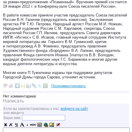
за роман-предположение «Пламенный». Вручение премий состоится
19 января 2012 г. в Конференц-зале Союза писателей России».
В работе комиссии приняли участие председатель Союза писателей
России В.Н. Ганичев (председатель комиссии), Заслуженная
артистка РФ Т.Ю. Петрова, Народный артист России М.И. Ножкин,
Народный художник России С.М. Харламов, секретарь Союза
писателей России Г.П. Ивлиев, председатель Совета директоров
ИИПК «Ихтиос» С.В. Исаков, главный научный сотрудник Института
мировой литературы им. Горького В.М. Гуминский, критик
и литературовед А.В. Фоменко, председатель правления
Художественного фонда «Бородино» В.А. Лапкин, председатель
правления Фонда святителя Иоанна Златоуста В.В. Володин,
кандидат филологических наук Г.С. Баранкова и многие другие
видные деятели литературы и искусства.
Многие книги П.Тужилкина изданы при поддержке депутатов
Городской Думы города Сарова, уточняет источник.
Прокомментировать
Нет комментариев
Написать
Если вы зарегистрированы у нас,
войдите на сайт
.
или введите
Ваше имя: