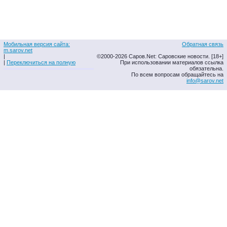
Мобильная версия сайта:
Обратная связь
m.sarov.net
|
©2000-2026 Саров.Net: Саровские новости. [18+]
|
Переключиться на полную
При использовании материалов ссылка
обязательна.
По всем вопросам обращайтесь на
info@sarov.net