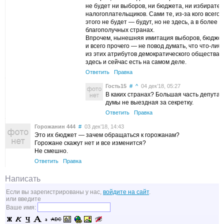
не будет ни выборов, ни бюджета, ни избирател
налогоплательщиков. Сами те, из-за кого всего
этого не будет — будут, но не здесь, а в более
благополучных странах.
Впрочем, нынешняя имитация выборов, бюдже
и всего прочего — не повод думать, что что-либ
из этих атрибутов демократического общества
здесь и сейчас есть на самом деле.
Ответить
Правка
Гость15
#
^
04 дек’18, 05:27
В каких странах? Большая часть депутато
думы не выездная за секретку.
Ответить
Правка
Горожанин 444
#
03 дек’18, 14:43
Это их бюджет — зачем обращаться к горожанам?
Горожане скажут нет и все изменится?
Не смешно.
Ответить
Правка
Написать
Если вы зарегистрированы у нас,
войдите на сайт
.
или введите
Ваше имя: