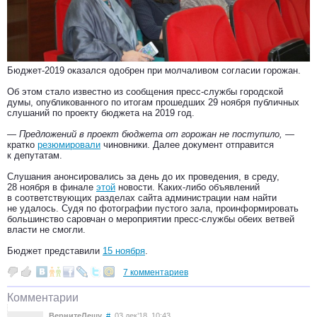
Бюджет-2019 оказался одобрен при молчаливом согласии горожан.
Об этом стало известно из сообщения пресс-службы городской
думы, опубликованного по итогам прошедших 29 ноября публичных
слушаний по проекту бюджета на 2019 год.
— Предложений в проект бюджета от горожан не поступило, —
кратко
резюмировали
чиновники. Далее документ отправится
к депутатам.
Слушания анонсировались за день до их проведения, в среду,
28 ноября в финале
этой
новости. Каких-либо объявлений
в соответствующих разделах сайта администрации нам найти
не удалось. Судя по фотографии пустого зала, проинформировать
большинство саровчан о мероприятии пресс-службы обеих ветвей
власти не смогли.
Бюджет представили
15 ноября
.
7 комментариев
Комментарии
ВернитеЛешу
#
03 дек’18, 10:43