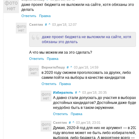
даже проект бюджета не выложили на сайте, хотя обязаны это
делать
Ответить
Правка
Скептик
#
^
03 дек’18, 12:07
даже проект бюджета не выложили на сайте, хотя
обязаны это делать
А что мы можем им за это сделать?
Ответить
Правка
ВернитеЛешу
#
^
03 дек’18, 14:59
в 2020 году сможем проголосовать за других, либо
самим пойти на выборы в качестве кандидатов
Ответить
Правка
Избиратель
#
^
03 дек’18, 20:35
А давно стали допускать до участия в выборах
достойных кандидатов? Достойным даже будет
неудобно быть в таком окружении.
Ответить
Правка
Скептик
#
^
03 дек’18, 23:01
Думаю, 2020-й год для них не аргумент — в 202
году вполне может не быть либо избирателей, 
выборов, либо бюджета. А вероятнее всего —