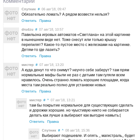
Комментарии
Спутник
#
06 авг’18, 09:47
Обязательно ломать? А рядом возвести нельзя?
Ответить
Правка
drudzu
#
07 авг’18, 10:57
Павильона игровых автоматов «Светлана» на этой картинке
в нынешнем виде нет. Тоже снесут или только крышу
перепилят? Какое-то пустое место с железками на картинке.
Детям-то где лазить?
Ответить
Правка
мистер
#
07 авг’18, 13:20
А куда денут то что снимут? неучто себе заберут? там прям
нормальные мафы были не раз с детьми там гуляли всем
нравилось. Очень странно ломать хорошие площадки, когда
места там реально полно для устанвоки новых
Ответить
Правка
мистер
#
^
07 авг’18, 13:21
там бы покрытие нормальное для существующих сделать
и дорожки хорошие. но чуыстивую никто не собирается
делать как лучше а выбирают как выгодне намыть:(
Ответить
Правка
Спутник
#
^
08 авг’18, 15:36
Выбирают подешевле. И опять ,, магистраль,, будет