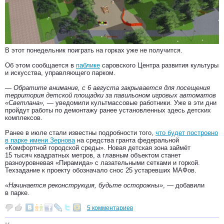
В этот понедельник поиграть на горках уже не получится.
Об этом сообщается в
паблике
саровского Центра развития культуры
и искусства, управляющего парком.
— Обратите внимание, с 6 августа закрывается для посещения
территория детской площадки за павильоном игровых автоматов
«Светлана», —
уведомили культмассовые работники. Уже в эти дни
пройдут работы по демонтажу ранее установленных здесь детских
комплексов.
Ранее в июле стали известны подробности того,
что будет построено
в парке имени Зернова
на средства гранта федеральной
«Комфортной городской среды». Новая детская зона займёт
15 тысяч квадратных метров, а главным объектом станет
разноуровневая «Пирамида» с лазательными сетками и горкой.
Техзадание к проекту обозначало снос 25 устаревших МАФов.
«Начинается реконструкция, будьте осторожны»
, — добавили
в парке.
5 комментариев