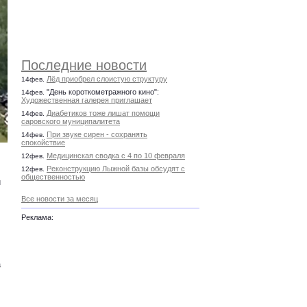
Последние новости
Лёд приобрел слоистую структуру
14фев.
"День короткометражного кино":
14фев.
Художественная галерея приглашает
Диабетиков тоже лишат помощи
14фев.
саровского муниципалитета
При звуке сирен - сохранять
14фев.
спокойствие
Медицинская сводка с 4 по 10 февраля
12фев.
Реконструкцию Лыжной базы обсудят с
12фев.
общественностью
й
Все новости за месяц
Реклама:
а