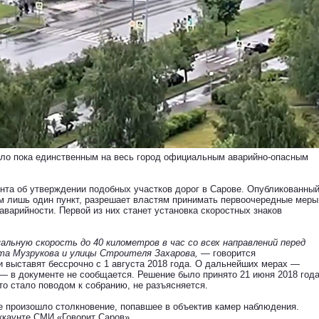
ало пока единственным на весь город официальным аварийно-опасным
нта об утверждении подобных участков дорог в Сарове. Опубликованны
ом лишь один пункт, разрешает властям принимать первоочередные меры
аварийности. Первой из них станет установка скоростных знаков
льную скорость до 40 километров в час со всех направлений перед
кта Музрукова и улицы Строителя Захарова, —
говорится
и выставят бессрочно с 1 августа 2018 года. О дальнейших мерах —
— в документе не сообщается. Решение было принято 21 июня 2018 год
то стало поводом к собранию, не разъясняется.
е произошло столкновение, попавшее в объектив камер наблюдения.
ккаунте СМИ «Говорит Саров».