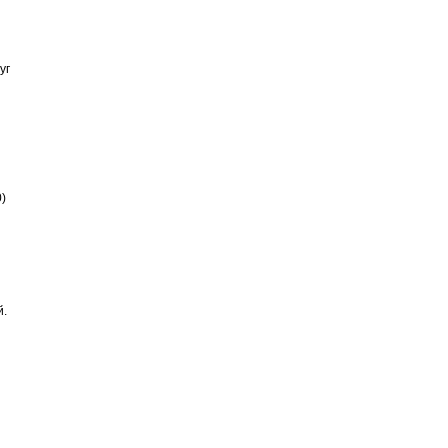
уг
)
й.