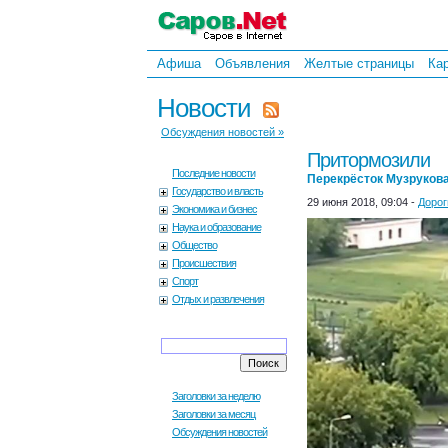
Афиша
Объявления
Желтые страницы
Ка
Новости
Обсуждения новостей »
Притормозили
Последние новости
Перекрёсток Музрукова
Государство и власть
29 июня 2018, 09:04 -
Дорог
Экономика и бизнес
Наука и образование
Общество
Происшествия
Спорт
Отдых и развлечения
Заголовки за неделю
Заголовки за месяц
Обсуждения новостей