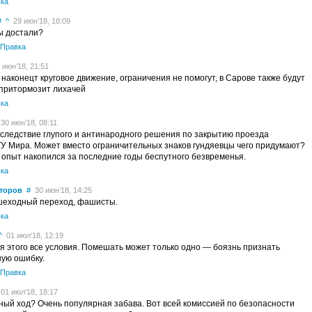
ка
#
^
29 июн’18, 18:09
ы достали?
Правка
июн’18, 21:51
наконецт круговое движение, ограничения не помогут, в Сарове также будут
г притормозит лихачей
ка
30 июн’18, 08:11
 следствие глупого и антинародного решения по закрытию проезда
 Мира. Может вместо ограничительных знаков гундяевцы чего придумают?
 опыт накопился за последние годы беспутного безвременья.
ка
торов
#
30 июн’18, 14:25
шеходный переход, фашисты.
ка
^
01 июл’18, 12:19
я этого все условия. Помешать может только одно — боязнь признать
ную ошибку.
Правка
01 июл’18, 18:17
тный ход? Очень популярная забава. Вот всей комиссией по безопасности