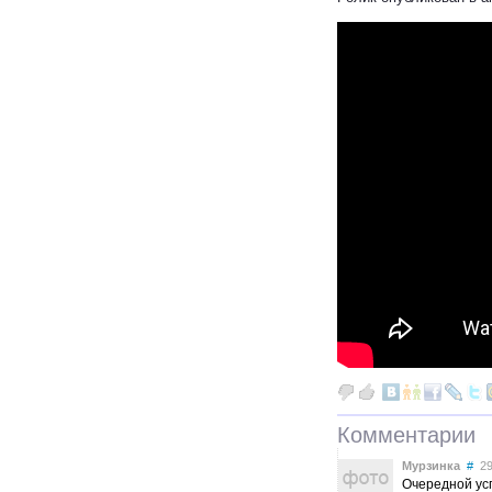
Комментарии
Мурзинка
#
29 
Очередной усп