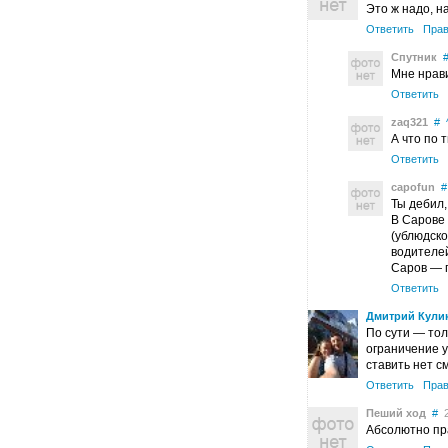
Это ж надо, н
Ответить
Прав
Спутник
Мне нрав
Ответить
zaq321
#
А что по 
Ответить
сароfun
#
Ты дебил,
В Сарове 
(ублюдско
водителей
Саров — 
Ответить
Дмитрий Кули
По сути — тол
ограничение у
ставить нет с
Ответить
Прав
Пеший ход
#
2
Абсолютно пр