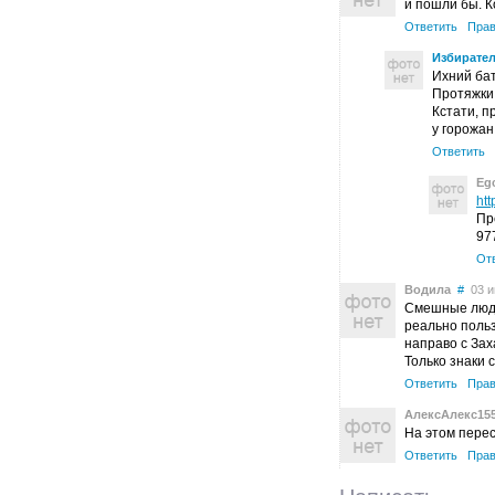
и пошли бы. К
Ответить
Прав
Избирате
Ихний бат
Протяжки
Кстати, п
у горожан
Ответить
Eg
htt
Пр
97
От
Водила
#
03 ию
Смешные люди.
реально поль
направо с Зах
Только знаки 
Ответить
Прав
АлексАлекс15
На этом пере
Ответить
Прав