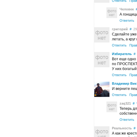
Ответить
Прав
Человек
А гонщиц
Ответить
григорий
#
29 
Сделайте уже 
летать, а кру
Ответить
Прав
Избиратель
#
Вот еще одно
по ПРОСПЕКТУ
У них богатый
Ответить
Прав
Владимир Вик
И верните пе
Ответить
Прав
zaq321
#
Теперь дл
собствен
Ответить
Реальность
#
А как же крес