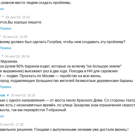
а ровном месте людям создать проблемы.
ка
#
^
29 июн’18, 16:02
ится,Вы хорошо пишете.
Правка
^
30 июн’18, 13:05
твоему должен был сделать Голубев, чтобы нем создавать эту проблему?
Правка
^
04 июл’18, 08:34
 Мурзинка.
за рулем 90% баранов ездит, которые за колючку "на большую землю"
е выражение) выезжают раз в два года. Поездка в НН для саровских
 — подвиг. Проехать по Москве — геройство на всю жизнь.
город, подавляющее большинство жителей безмозглые деревенские бараны.
Правка
ков
#
29 июн’18, 16:26
ько с одного направления — от моста около Красного Дома. Со стороны теат
же есть с незапамятных времён, по улице Захарова знак ограничения скорос
мысла, так как перекрёсток T-образный.
ка
9 июн’18, 17:35
авильное решение. Гонщики с выпученными зенками уже достали вконец !