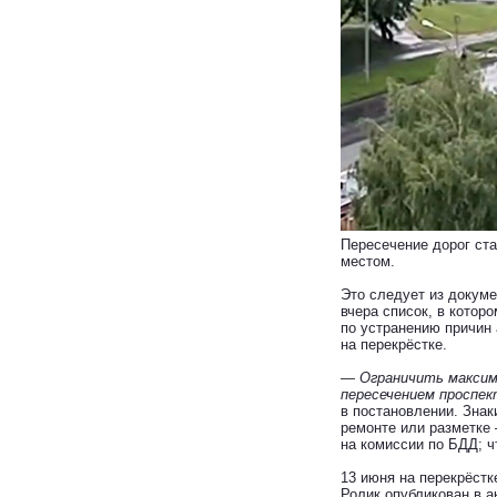
Пересечение дорог ст
местом.
Это следует из докуме
вчера список, в котор
по устранению причин 
на перекрёстке.
— Ограничить максима
пересечением проспе
в постановлении. Знак
ремонте или разметке 
на комиссии по БДД; ч
13 июня на перекрёстк
Ролик опубликован в а