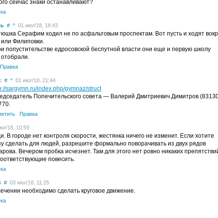
ого сейчас знаки останавливают?
ка
ль
#
^
01 июл’18, 18:43
юшка Серафим ходил не по асфальтовым проспектам. Вот пусть и ходят вокр
 или Филиповки.
ри попустительстве едросовской беспутной власти они еще и первую школу
 отобрали.
Правка
c
#
^
01 июл’18, 21:44
p://sargymn.ru/index.php/gymnaz/struct
едседатель Попечительского совета — Валерий Дмитриевич Димитров (83130
770.
ветить
Правка
л’18, 10:59
 В городе нет контроля скорости, жестянка ничего не изменит. Если хотите
зу сделать для людей, разрешите формально поворачивать из двух рядов
арова. Вечером пробка исчезнет. Там для этого нет ровно никаких препятстви
соответствующие повесить.
ка
5
#
03 июл’18, 11:25
сечении необходимо сделать круговое движение.
ка