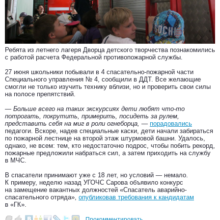
Ребята из летнего лагеря Дворца детского творчества познакомились
с работой расчета Федеральной противопожарной службы.
27 июня школьники побывали в 4 спасательно-пожарной части
Специального управления № 4, сообщили в ДДТ. Все желающие
смогли не только изучить технику вблизи, но и проверить свои силы
на полосе препятствий.
— Больше всего на таких экскурсиях дети любят что-то
потрогать, покрутить, примерить, посидеть за рулем,
представить себя на миг в роли огнеборца, —
порадовались
педагоги. Вскоре, надев специальные каски, дети начали забираться
по пожарной лестнице на второй этаж штурмовой башни. Удалось,
однако, не всем: тем, кто недостаточно подрос, чтобы побить рекорд,
пожарные предложили набраться сил, а затем приходить на службу
в МЧС.
В спасатели принимают уже с 18 лет, но условий — немало.
К примеру, неделю назад УГОЧС Сарова объявило конкурс
на замещение вакантных должностей «Спасатель аварийно-
спасательного отряда»,
опубликовав требования к кандидатам
в «ГК».
Прокомментировать