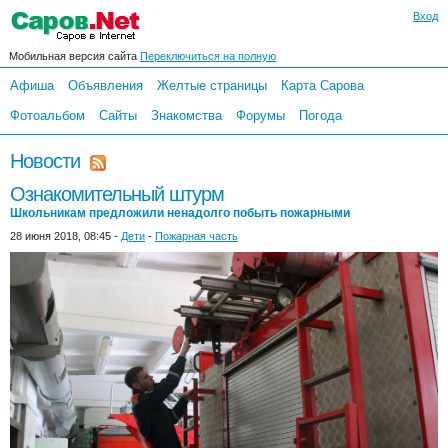
Вход
Мобильная версия сайта
Переключиться на полную
Афиша
Объявления
Желтые страницы
Карта Сарова
Фотоальбом
Сайты
Знакомства
Форумы
Погода
Новости
Ознакомительный штурм
Школьникам предложили ненадолго побыть пожарными
28 июня 2018, 08:45 -
Дети
-
Пожарная часть