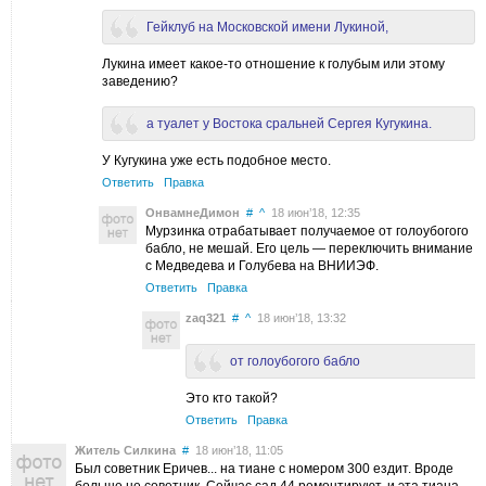
Гейклуб на Московской имени Лукиной,
Лукина имеет какое-то отношение к голубым или этому
заведению?
а туалет у Востока сральней Сергея Кугукина.
У Кугукина уже есть подобное место.
Ответить
Правка
ОнвамнеДимон
#
^
18 июн’18, 12:35
Мурзинка отрабатывает получаемое от голоубогого
бабло, не мешай. Его цель — переключить внимание
с Медведева и Голубева на ВНИИЭФ.
Ответить
Правка
zaq321
#
^
18 июн’18, 13:32
от голоубогого бабло
Это кто такой?
Ответить
Правка
Житель Силкина
#
18 июн’18, 11:05
Был советник Еричев... на тиане с номером 300 ездит. Вроде
больше не советник. Сейчас сад 44 ремонтируют, и эта тиана