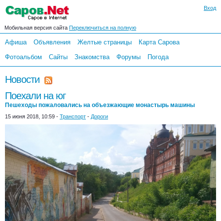
Вход
Мобильная версия сайта
Переключиться на полную
Афиша
Объявления
Желтые страницы
Карта Сарова
Фотоальбом
Сайты
Знакомства
Форумы
Погода
Новости
Поехали на юг
Пешеходы пожаловались на объезжающие монастырь машины
15 июня 2018, 10:59 -
Транспорт
-
Дороги