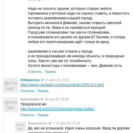
Надо не сносить здания, которые старше любого
горожанина и которые надо на охрану ставить, а перестать
потакать церковникам в ущерб городу.
Вытурить монахов в Дивеево, заново открыть сквозной
проезд по пр. Мира и не заниматься ерундой.
Город уже спланирован так, как он спланирован,
и планировали его далеко не дураки-ЕГЭшники, и теперь
любая его перепланировка идёт только во вред.
Церковники и так уже отжали у города
и не принадлежавшие им никогда объекты, и природные
зоны. Хватит уже им тут хозяйничать.
Хотите монастырь с паломниками — вон, Дивеево есть.
Ответить
Правка
Избиратель
#
15 июн’18, 22:01
https://www.yaplakal.com/forum2/topic1801313.html
Ответить
Правка
lamvrokakis
#
16 июн’18, 09:38
Предлагали же:
http://sarpust.ru/2016/03/monastyrskoe-koltso/
Ответить
Правка
Реальность
#
^
17 июн’18, 17:42
Да, вас не услышали. Идея очень хорошая. Вряд ли дороже
сегодняшнего варианта.