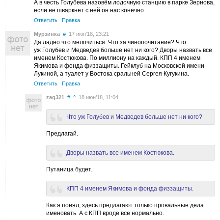
А в честь Голубева назовём лодочную станцию в парке Зернова,
если не шваркнет с ней он нас конечно
Ответить
Правка
Мурзинка
#
17 июн’18, 23:21
Да ладно что мелочиться. Что за чинопочитание? Что
уж Голубев и Медведев больше нет ни кого? Дворы назвать все
именем Костюкова. По миллиону на каждый. КПП 4 именем
Якимова и фонда физзащиты. Гейклуб на Московской имени
Лукиной, а туалет у Востока сральней Сергея Кугукина.
Ответить
Правка
zaq321
#
^
18 июн’18, 11:04
Что уж Голубев и Медведев больше нет ни кого?
Предлагай.
Дворы назвать все именем Костюкова.
Путаница будет.
КПП 4 именем Якимова и фонда физзащиты.
Как я понял, здесь предлагают только провальные дела
именовать. А с КПП вроде все нормально.