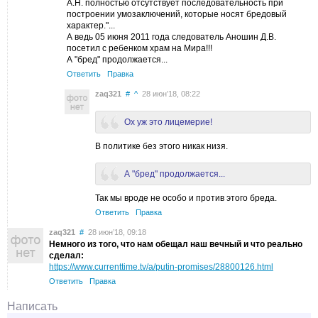
А.Н. полностью отсутствует последовательность при
построении умозаключений, которые носят бредовый
характер."...
А ведь 05 июня 2011 года следователь Аношин Д.В.
посетил с ребенком храм на Мира!!!
А "бред" продолжается...
Ответить
Правка
zaq321
#
^
28 июн’18, 08:22
Ох уж это лицемерие!
В политике без этого никак низя.
А "бред" продолжается...
Так мы вроде не особо и против этого бреда.
Ответить
Правка
zaq321
#
28 июн’18, 09:18
Немного из того, что нам обещал наш вечный и что реально
сделал:
https://www.currenttime.tv/a/putin-promises/28800126.html
Ответить
Правка
Написать