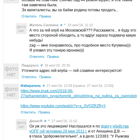
там замечена была.
Эх капиталисты, вы за бабки родину готовы продать...
Ответить
Правка
Житель Силкина
#
^
18 июн’18, 11:10
А что за гей клуб на Московской??? Расскажите... я буду это
место стороной обходить, а то вдруг заразу подхвачу какую
нибудь!
zag — мне понравилось, про подобное место Кугукина)))
Я уловил эту тонкую иронию)))
Ответить
Правка
Пидоросс
#
18 июн’18, 20:36
Уточните адрес гей клуба — гей славяне интересуются!
Ответить
Правка
Избиратель
#
27 июн’18, 12:59 [правка: 27 июн’18, 13:00]
https://www.znak.com/2018-06-
27/arhangelskiy_svyachennik_obrushilsya_na_putina_za_zapredelno
https://www.youtube.com/watch?v=x_SVQZRZRyY
Ответить
Правка
ДенисR
#
^
27 июн’18, 21:02
Ох уж это лицемерие! Наслушался я по
факту убийства
уОПГ-ой человека 28 мая 2011 г.
и от Аношина Д.В. —
в глаза "доброжелательно", а в дело 123383: "У Рыжова