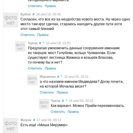
Ответить
Правка
Бубон
#
16 июн’18, 09:49
Согласен, что все из-за неудобства нового моста. Ну через одно
место там круг сделан, стараюсь находить другие пути хотя
этот самый близкий
Ответить
Правка
Чукча
#
^
16 июн’18, 10:20
Предлагаю увековечить данные сооружения именами
их творцов: мост Голубева, кольцо Чухманова. Если
существуют лестница Жижина и козырёк Власова,
то почему бы и нет?
Ответить
Правка
Мурзинка
#
^
16 июн’18, 20:01
а что назовем именем Медведева? Доску почета,
на которой Мочалка висит?
Ответить
Правка
Чукча
#
^
16 июн’18, 20:22
Как вариант. Можно Прайм переименовать.
Ответить
Правка
Жорик
#
17 июн’18, 09:13
Есть ещё «Миша Мирумир»