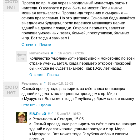
Проезд по пр. Мира через новодельный монастырь закрыт
навсегда. О возврате и речи быть не может. Попы нынче
мощная ветвь власти. Пропаганда терпения и смирения —
основа православия. Но это цветочки. Основная беда начнётся
в недалеком будущем, после переноса мешающих церкви
зданий на другие площадки. Откроют периметр, запустят
полчища умоленных, зевак, бомжей, преступников, больных
и пр. Вот тогда и заживем !
Ответить
Правка
lamvrokakis
#
^
16 июн’18, 09:36
Количество "умоленных" непрерывно и монотонно по всей
стране уменьшается. Когда периметр откроют (поскорей
бы), их уже не будет так много , как 10-20 лет назад.
Ответить
Правка
Реальность
#
15 июн’18, 15:05
Южный проезд надо расширить за счёт сноса мешающих
зданий и сделать полноценным проездом с пр. Мира
к Музрукова. Вот может тогда Голубева добрым словом помянут.
Ответить
Правка
Е.В.Гений
#
^
15 июн’18, 16:50
> Реальность # Сегодня, 15:05
> Южный проезд надо расширить за счёт сноса мешающих
зданий и сделать полноценным проездом с пр. Мира
к Музрукова. Вот может тогда Голубева добрым словом
помянут.