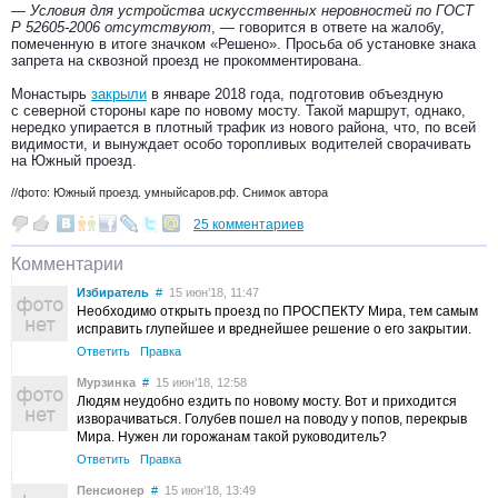
— Условия для устройства искусственных неровностей по ГОСТ
Р 52605-2006 отсутствуют
, — говорится в ответе на жалобу,
помеченную в итоге значком «Решено». Просьба об установке знака
запрета на сквозной проезд не прокомментирована.
Монастырь
закрыли
в январе 2018 года, подготовив объездную
с северной стороны каре по новому мосту. Такой маршрут, однако,
нередко упирается в плотный трафик из нового района, что, по всей
видимости, и вынуждает особо торопливых водителей сворачивать
на Южный проезд.
//фото: Южный проезд. умныйсаров.рф. Снимок автора
25 комментариев
Комментарии
Избиратель
#
15 июн’18, 11:47
Необходимо открыть проезд по ПРОСПЕКТУ Мира, тем самым
исправить глупейшее и вреднейшее решение о его закрытии.
Ответить
Правка
Мурзинка
#
15 июн’18, 12:58
Людям неудобно ездить по новому мосту. Вот и приходится
изворачиваться. Голубев пошел на поводу у попов, перекрыв
Мира. Нужен ли горожанам такой руководитель?
Ответить
Правка
Пенсионер
#
15 июн’18, 13:49