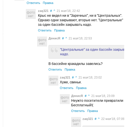
Ответить
Правка
zaq321
#
^
21 мая’18, 22:42
Крыс не видел ни в "Заречных", ни в "Центральных".
Однако одни закрывают, вторые нет. "Центральные"
за один бассейн закрывать надо.
Ответить
Правка
ДенисR
#
^
21 мая’18, 22:53
"Центральные" за один бассейн закрыва
надо.
В бассейне кракадилы завелись?
Ответить
Правка
zaq321
#
^
21 мая’18, 23:02
Хуже, свиньи.
Ответить
Правка
ДенисR
#
^
21 мая’18, 23:09
Неужто посетители превратили ба
Бесплатный!(
Ответить
Правка
zaq321
#
^
22 мая’18, 07:09