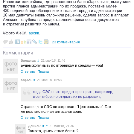
Ранее жители района, где расположены бани «Заречные», выступили
против планов администрации по их продаже, поставив более
430 подписей под обращением к главам города и администрации.
16 мая депутаты вновь отложили решение, сделав запрос в аппарат
Алексея Голубева на предоставление финансовых документов
и стратегии развития по баням.
//фото AleUri,
архив
.
23 комментария
Комментарии
Банщица
#
21 мая’18, 11:46
Будем жопу мыть по вторникам и средам — ура!
Ответить
Правка
zaq321
#
21 мая’18, 15:53
когда СЭС опять придет проверять, например,
в сентябре, но открыть их не разрешит,
Странно, что СЭС не закрывает "Центральные". Там
же реально полная антисанитария.
Ответить
Правка
ДенисR
#
^
21 мая’18, 21:36
Там что, крысы стали бегать?