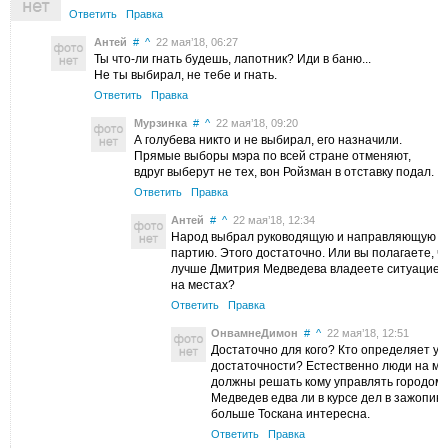
Ответить
Правка
Антей
#
^
22 мая’18, 06:27
Ты что-ли гнать будешь, лапотник? Иди в баню...
Не ты выбирал, не тебе и гнать.
Ответить
Правка
Мурзинка
#
^
22 мая’18, 09:20
А голубева никто и не выбирал, его назначили.
Прямые выборы мэра по всей стране отменяют,
вдруг выберут не тех, вон Ройзман в отставку подал.
Ответить
Правка
Антей
#
^
22 мая’18, 12:34
Народ выбрал руководящую и направляющую
партию. Этого достаточно. Или вы полагаете, ч
лучше Дмитрия Медведева владеете ситуацией
на местах?
Ответить
Правка
ОнвамнеДимон
#
^
22 мая’18, 12:51
Достаточно для кого? Кто определяет ур
достаточности? Естественно люди на ме
должны решать кому управлять городом.
Медведев едва ли в курсе дел в зажопинс
больше Тоскана интересна.
Ответить
Правка