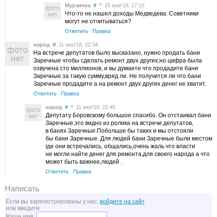
Мурзинка
#
^
25 мая’18, 17:10
Что-то не нашел доходы Медведева. Советники
могут не отчитываться?
Ответить
Правка
народ
#
11 июл’18, 22:34
На встрече депутатов было высказано, нужно продать бани
Заречные чтобы сделать ремонт двух других,но цифра была
озвучена сто миллионов, и вы думаете что продадите бани
Заречные за такую сумму,вряд ли. Не получится ли что бани
Заречные продадите а на ремонт двух других денег не хватит.
Ответить
Правка
народ
#
^
11 июл’18, 22:45
Депутату Боровскому большое спасибо. Он отстаивал бани
Заречные,это видно из ролика на встречи депутатов,
в банях Заречные.Побольше бы таких и мы отстояли
бы бани Заречные. Для людей бани Заречные были местом
где они встречались, общались,очень жаль что власти
не могли найти денег для ремонта,для своего народа а что
может быть важнее,людей .
Ответить
Правка
Написать
Если вы зарегистрированы у нас,
войдите на сайт
.
или введите
Ваше имя: