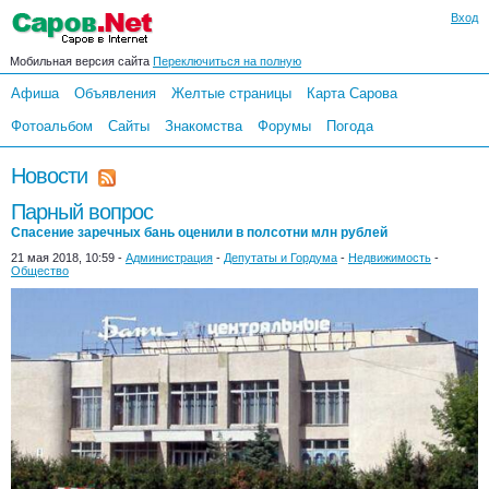
Вход
Мобильная версия сайта
Переключиться на полную
Афиша
Объявления
Желтые страницы
Карта Сарова
Фотоальбом
Сайты
Знакомства
Форумы
Погода
Новости
Парный вопрос
Спасение заречных бань оценили в полсотни млн рублей
21 мая 2018, 10:59 -
Администрация
-
Депутаты и Гордума
-
Недвижимость
-
Общество