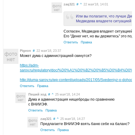
zaq321
#
^
22 мая’18, 14:01
Или вы полагаете, что лучше Дми
Медведева владеете ситуацией н
Согласен, Медведев владеет ситуацией н
Его "Денег нет, но вы держитесь" это под
Ответить
Правка
Pigeon
#
22 мая’18, 23:37
Может дума с администрацией скинутcя?
https://adm-
sarov.ru/regulatory/doc/%D0%A1%D0%B2%D0%B5%D0%B4%D
http://duma-sarov.ru/wp-content/uploads/2017/05/Svedeniyz-o-dohod
Ответить
Правка
Пеший ход
#
^
25 мая’18, 14:24
Дума и администрация нищеброды по сравнению
с ВНИИЭФ.
Ответить
Правка
zaq321
#
^
25 мая’18, 14:27
Предлагаете ВНИИЭФ взять баню себе на баланс?
Ответить
Правка