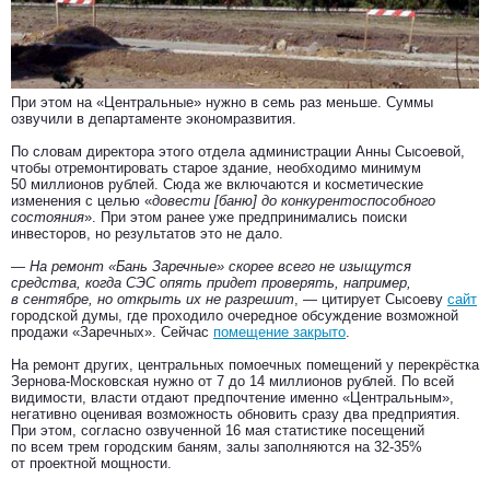
При этом на «Центральные» нужно в семь раз меньше. Суммы
озвучили в департаменте экономразвития.
По словам директора этого отдела администрации Анны Сысоевой,
чтобы отремонтировать старое здание, необходимо минимум
50 миллионов рублей. Сюда же включаются и косметические
изменения с целью «
довести [баню] до конкурентоспособного
состояния
». При этом ранее уже предпринимались поиски
инвесторов, но результатов это не дало.
— На ремонт «Бань Заречные» скорее всего не изыщутся
средства, когда СЭС опять придет проверять, например,
в сентябре, но открыть их не разрешит
, — цитирует Сысоеву
сайт
городской думы, где проходило очередное обсуждение возможной
продажи «Заречных». Сейчас
помещение закрыто
.
На ремонт других, центральных помоечных помещений у перекрёстка
Зернова-Московская нужно от 7 до 14 миллионов рублей. По всей
видимости, власти отдают предпочтение именно «Центральным»,
негативно оценивая возможность обновить сразу два предприятия.
При этом, согласно озвученной 16 мая статистике посещений
по всем трем городским баням, залы заполняются на 32-35%
от проектной мощности.