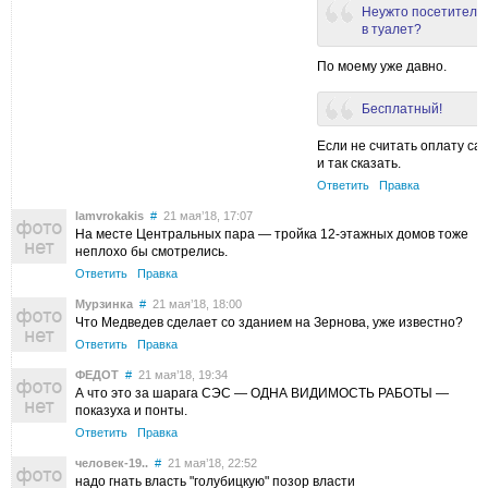
Неужто посетители
в туалет?
По моему уже давно.
Бесплатный!
Если не считать оплату са
и так сказать.
Ответить
Правка
lamvrokakis
#
21 мая’18, 17:07
На месте Центральных пара — тройка 12-этажных домов тоже
неплохо бы смотрелись.
Ответить
Правка
Мурзинка
#
21 мая’18, 18:00
Что Медведев сделает со зданием на Зернова, уже известно?
Ответить
Правка
ФЕДОТ
#
21 мая’18, 19:34
А что это за шарага СЭС — ОДНА ВИДИМОСТЬ РАБОТЫ —
показуха и понты.
Ответить
Правка
человек-19..
#
21 мая’18, 22:52
надо гнать власть "голубицкую" позор власти