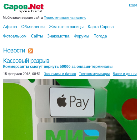
Вход
Мобильная версия сайта
Переключиться на полную
Афиша
Объявления
Желтые страницы
Карта Сарова
Фотоальбом
Сайты
Знакомства
Форумы
Погода
Новости
Кассовый разрыв
Коммерсанты смогут вернуть 50000 за онлайн-терминалы
15 февраля 2018, 08:51 -
Экономика и бизнес
-
Телекоммуникации
-
Банки и деньги