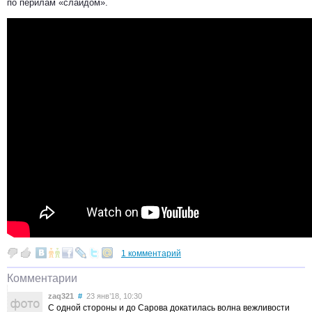
по перилам «слайдом».
1 комментарий
Комментарии
zaq321
#
23 янв’18, 10:30
C одной стороны и до Сарова докатилась волна вежливости