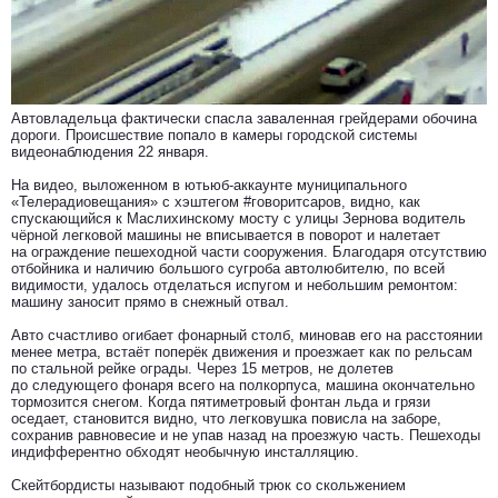
Автовладельца фактически спасла заваленная грейдерами обочина
дороги. Происшествие попало в камеры городской системы
видеонаблюдения 22 января.
На видео, выложенном в ютьюб-аккаунте муниципального
«Телерадиовещания» с хэштегом #говоритсаров, видно, как
спускающийся к Маслихинскому мосту с улицы Зернова водитель
чёрной легковой машины не вписывается в поворот и налетает
на ограждение пешеходной части сооружения. Благодаря отсутствию
отбойника и наличию большого сугроба автолюбителю, по всей
видимости, удалось отделаться испугом и небольшим ремонтом:
машину заносит прямо в снежный отвал.
Авто счастливо огибает фонарный столб, миновав его на расстоянии
менее метра, встаёт поперёк движения и проезжает как по рельсам
по стальной рейке ограды. Через 15 метров, не долетев
до следующего фонаря всего на полкорпуса, машина окончательно
тормозится снегом. Когда пятиметровый фонтан льда и грязи
оседает, становится видно, что легковушка повисла на заборе,
сохранив равновесие и не упав назад на проезжую часть. Пешеходы
индифферентно обходят необычную инсталляцию.
Скейтбордисты называют подобный трюк со скольжением