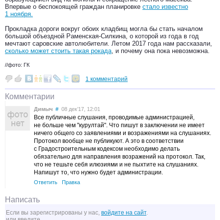
Впервые о беспокоящей граждан планировке
стало известно
1 ноября.
Прокладка дороги вокруг обоих кладбищ могла бы стать началом
большой объездной Раменская-Силкина, о которой из года в год
мечтают саровские автолюбители. Летом 2017 года нам рассказали,
сколько может стоить такая рокада
, и почему она пока невозможна.
//фото: ГК
1 комментарий
Комментарии
Димыч
#
08 дек’17, 12:01
Все публичные слушания, проводимые администрацией,
не больше чем "курултай". Что пишут в заключении не имеет
ничего общего со заявлениями и возражениями на слушаниях.
Протокол вообще не публикуют. А это в соответствии
с Градостроительным кодексом необходимо делать
обязательно для направления возражений на протокол. Так,
что не тешьте себя илюзиями и не пыхтите на слушаниях.
Напишут то, что нужно будет администрации.
Ответить
Правка
Написать
Если вы зарегистрированы у нас,
войдите на сайт
.
или введите