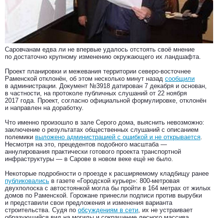
Саровчанам едва ли не впервые удалось отстоять своё мнение
по достаточно крупному изменению окружающего их ландшафта.
Проект планировки и межевания территории северо-восточнее
Раменской отклонён, об этом несколько минут назад
сообщили
в администрации. Документ №3918 датирован 7 декабря и основан,
в частности, на протоколе публичных слушаний от 22 ноября
2017 года. Проект, согласно официальной формулировке, отклонён
и направлен на доработку.
Что именно произошло в зале Серого дома, выяснить невозможно:
заключение о результатах общественных слушаний с описанием
полемики
выложено администрацией с ошибкой и не открывается
.
Несмотря на это, прецедентов подобного масштаба —
аннулирования практически готового проекта транспортной
инфраструктуры — в Сарове в новом веке ещё не было.
Некоторые подробности о проезде к расширяемому кладбищу ранее
публиковались
в газете «Городской курьер»: 800-метровая
двухполоска с автостоянкой могла бы пройти в 164 метрах от жилых
домов по Раменской. Горожане принесли подписи против вырубки
и представили свои предложения и изменения варианта
строительства. Судя по
обсуждениям в сети
, их не устраивает
образующийся вид на могилы и сокращение лесного массива.