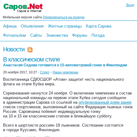
Вход
Мобильная версия сайта
Переключиться на полную
Афиша
Объявления
Желтые страницы
Карта Сарова
Фотоальбом
Сайты
Знакомства
Форумы
Погода
Новости
В классическом стиле
Анастасия Седова готовится к 15-километровой гонке в Финляндии
20 ноября 2017, 10:27 -
Спорт
-
Наши чемпионы
Воспитанница СДЮСШОР «Атом» защитит честь национального
флага на этапе Кубка мира.
Соревнования начнутся 24 ноября. О включении чемпионки в состав
национальной команды на первом этапе Кубка сегодня сообщили
в администрации Сарова со ссылкой на
опубликованный днём ранее
список спортсменов, выложенный на сайте Федерации лыжных гонок
России. Саровчанка побежит индивидуальную гонку
на 10 и 15 км классическим стилем в ближайшую субботу.
Всего в шортлисте россиян 18 лыжников. Состязание состоится
в городе Куусамо, Финляндия.