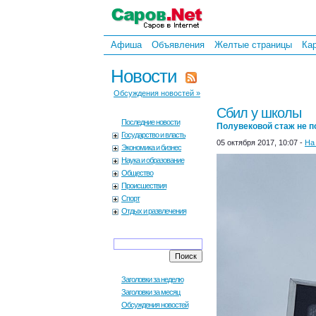
Афиша
Объявления
Желтые страницы
Ка
Новости
Обсуждения новостей »
Сбил у школы
Последние новости
Полувековой стаж не п
Государство и власть
05 октября 2017, 10:07 -
На
Экономика и бизнес
Наука и образование
Общество
Происшествия
Спорт
Отдых и развлечения
Заголовки за неделю
Заголовки за месяц
Обсуждения новостей