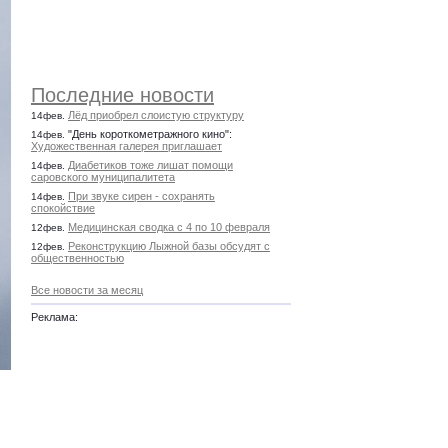
Последние новости
Лёд приобрел слоистую структуру
14фев.
"День короткометражного кино":
14фев.
Художественная галерея приглашает
Диабетиков тоже лишат помощи
14фев.
саровского муниципалитета
При звуке сирен - сохранять
14фев.
спокойствие
Медицинская сводка с 4 по 10 февраля
12фев.
Реконструкцию Лыжной базы обсудят с
12фев.
общественностью
Все новости за месяц
Реклама: