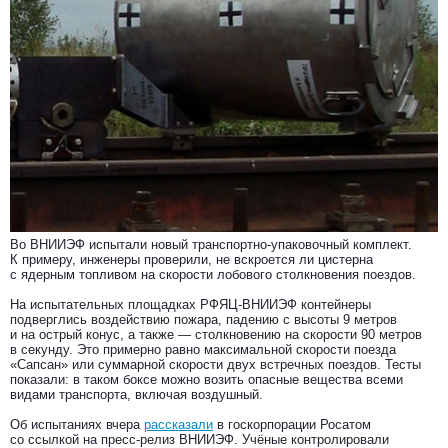
Во ВНИИЭФ испытали новый транспортно-упаковочный комплект.
К примеру, инженеры проверили, не вскроется ли цистерна
с ядерным топливом на скорости лобового столкновения поездов.
На испытательных площадках РФЯЦ-ВНИИЭФ контейнеры
подверглись воздействию пожара, падению с высоты 9 метров
и на острый конус, а также — столкновению на скорости 90 метров
в секунду. Это примерно равно максимальной скорости поезда
«Сапсан» или суммарной скорости двух встречных поездов. Тесты
показали: в таком боксе можно возить опасные вещества всеми
видами транспорта, включая воздушный.
Об испытаниях вчера
рассказали
в госкорпорации Росатом
со ссылкой на пресс-релиз ВНИИЭФ. Учёные контролировали