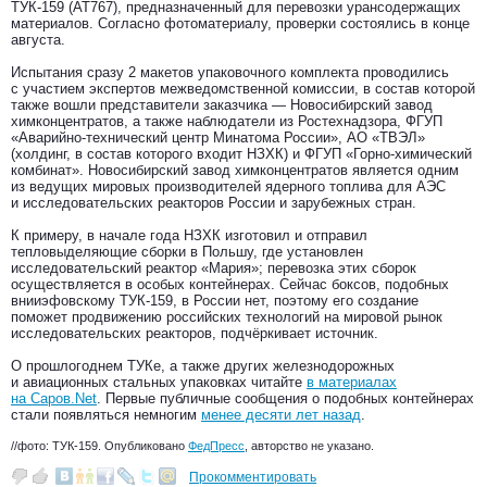
ТУК-159 (АТ767), предназначенный для перевозки урансодержащих
материалов. Согласно фотоматериалу, проверки состоялись в конце
августа.
Испытания сразу 2 макетов упаковочного комплекта проводились
с участием экспертов межведомственной комиссии, в состав которой
также вошли представители заказчика — Новосибирский завод
химконцентратов, а также наблюдатели из Ростехнадзора, ФГУП
«Аварийно-технический центр Минатома России», АО «ТВЭЛ»
(холдинг, в состав которого входит НЗХК) и ФГУП «Горно-химический
комбинат». Новосибирский завод химконцентратов является одним
из ведущих мировых производителей ядерного топлива для АЭС
и исследовательских реакторов России и зарубежных стран.
К примеру, в начале года НЗХК изготовил и отправил
тепловыделяющие сборки в Польшу, где установлен
исследовательский реактор «Мария»; перевозка этих сборок
осуществляется в особых контейнерах. Сейчас боксов, подобных
внииэфовскому ТУК-159, в России нет, поэтому его создание
поможет продвижению российских технологий на мировой рынок
исследовательских реакторов, подчёркивает источник.
О прошлогоднем ТУКе, а также других железнодорожных
и авиационных стальных упаковках читайте
в материалах
на Саров.Net
. Первые публичные сообщения о подобных контейнерах
стали появляться немногим
менее десяти лет назад
.
//фото: ТУК-159. Опубликовано
ФедПресс
, авторство не указано.
Прокомментировать