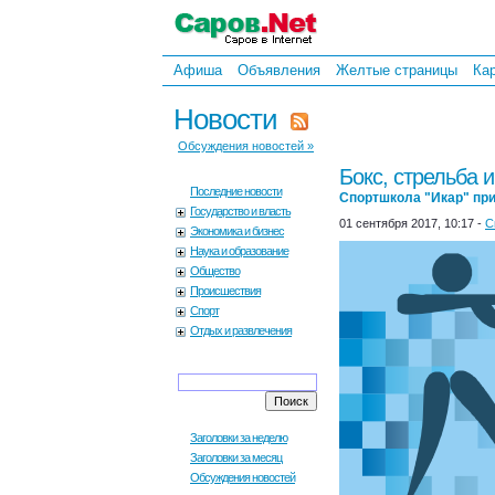
Афиша
Объявления
Желтые страницы
Ка
Новости
Обсуждения новостей »
Бокс, стрельба 
Последние новости
Спортшкола "Икар" пр
Государство и власть
01 сентября 2017, 10:17 -
С
Экономика и бизнес
Наука и образование
Общество
Происшествия
Спорт
Отдых и развлечения
Заголовки за неделю
Заголовки за месяц
Обсуждения новостей