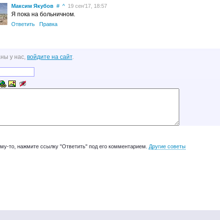
Максим Якубов
#
^
19 сен’17, 18:57
Я пока на больничном.
Ответить
Правка
ны у нас,
войдите на сайт
.
ому-то, нажмите ссылку "Ответить" под его комментарием.
Другие советы