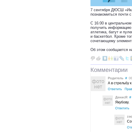
7 сентября ДЮСШ «Ика
познакомиться почти с
С 16:00 в центральном
получить информацию о
атлетика, батут и пул
и баскетбол. Кроме то
сочетающему элементы 
Об этом сообщается 
Комментарии
Родитель
#
06 
А в стрельбу 
Ответить
Прав
ДенисR
#
Якубову.
Ответить
za
Со
От