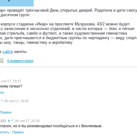
р» проведёт трёхчасовой День открытых дверей. Родители и дети смог
 десятком групп.
 корпусе стадиона «Икар» на проспекте Музрукова, 43/2 можно будет
 зачислении в несколько отделений, в числе которых — бокс и лёгкая
евая стрельба, самбо и футбол, а также художественная гимнастика
го, дети приглашаются в бюджетные группы по черлидингу — виду спорт
шоу, танцы, гимнастику и акробатику.
на
сайте
школы.
4 комментария
сен’17, 19:57
к кому лучше?
ка
^
06 сен’17, 20:02
Правка
q321
#
^
06 сен’17, 20:34
гласен, но я бы рекомендовал пообщаться и с Вихляевым.
ветить
Правка