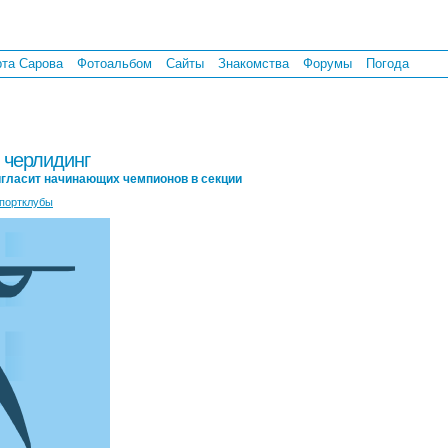
рта Сарова
Фотоальбом
Сайты
Знакомства
Форумы
Погода
и черлидинг
игласит начинающих чемпионов в секции
портклубы