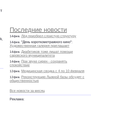
ут
Последние новости
Лёд приобрел слоистую структуру
14фев.
а,
"День короткометражного кино":
14фев.
Художественная галерея приглашает
Диабетиков тоже лишат помощи
14фев.
саровского муниципалитета
При звуке сирен - сохранять
14фев.
спокойствие
Медицинская сводка с 4 по 10 февраля
12фев.
Реконструкцию Лыжной базы обсудят с
12фев.
общественностью
Все новости за месяц
Реклама: