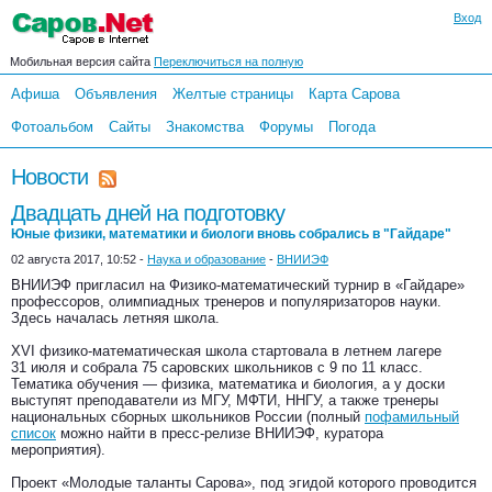
Вход
Мобильная версия сайта
Переключиться на полную
Афиша
Объявления
Желтые страницы
Карта Сарова
Фотоальбом
Сайты
Знакомства
Форумы
Погода
Новости
Двадцать дней на подготовку
Юные физики, математики и биологи вновь собрались в "Гайдаре"
02 августа 2017, 10:52 -
Наука и образование
-
ВНИИЭФ
ВНИИЭФ пригласил на Физико-математический турнир в «Гайдаре»
профессоров, олимпиадных тренеров и популяризаторов науки.
Здесь началась летняя школа.
XVI физико-математическая школа стартовала в летнем лагере
31 июля и собрала 75 саровских школьников с 9 по 11 класс.
Тематика обучения — физика, математика и биология, а у доски
выступят преподаватели из МГУ, МФТИ, ННГУ, а также тренеры
национальных сборных школьников России (полный
пофамильный
список
можно найти в пресс-релизе ВНИИЭФ, куратора
мероприятия).
Проект «Молодые таланты Сарова», под эгидой которого проводится