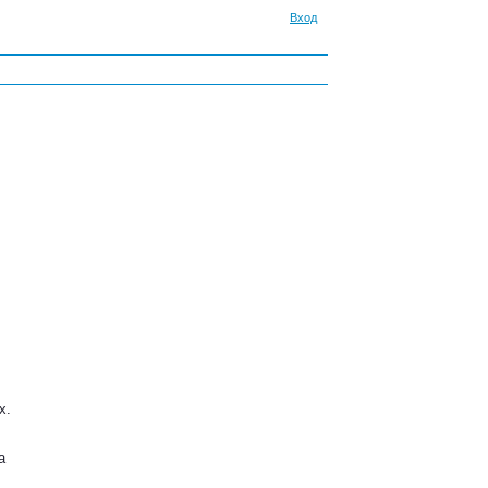
Вход
х.
а