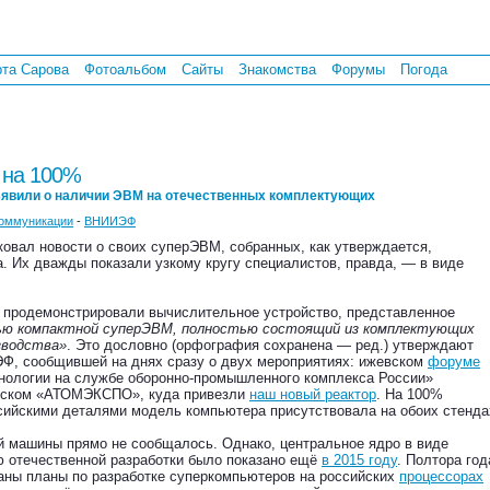
рта Сарова
Фотоальбом
Сайты
Знакомства
Форумы
Погода
 на 100%
вили о наличии ЭВМ на отечественных комплектующих
оммуникации
-
ВНИИЭФ
овал новости о своих суперЭВМ, собранных, как утверждается,
. Их дважды показали узкому кругу специалистов, правда, — в виде
 продемонстрировали вычислительное устройство, представленное
ю компактной суперЭВМ, полностью состоящий из комплектующих
зводства»
. Это дословно (орфография сохранена — ред.) утверждают
Ф, сообщившей на днях сразу о двух мероприятиях: ижевском
форуме
ологии на службе оборонно-промышленного комплекса России»
овском «АТОМЭКСПО», куда привезли
наш новый реактор
. На 100%
сийскими деталями модель компьютера присутствовала на обоих стенда
ой машины прямо не сообщалось. Однако, центральное ядро в виде
 отечественной разработки было показано ещё
в 2015 году
. Полтора год
аны планы по разработке суперкомпьютеров на российских
процессорах