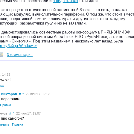
 осенью учёные рассказали и
о недостатках
этой идеи.
 «стопроцентно отечественной элементной базе» — то есть, о платах
ляющих модулях, вычислительной периферии. О том же, что стоит вмес
ков, оперативной памяти, клавиатурах и других известных каждому
ктующих, разработчики публично не заявляли.
о, демонстрировались совместные работы консорциума РФЯЦ-ВНИИЭФ
енной операционной системы Astra Linux НПО «РусБИТех», а также вела
рамм «Синергия». Под этим названием в несколько лет назад была
я «убийца Windows»
.
3 комментария
, 14:23
колен!
ка
 Викторов
#
^
22 июн’17, 17:58
 перегоним!
Правка
омов
#
^
22 июн’17, 19:07
 про самогон?
ветить
Правка