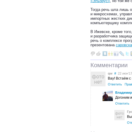
«Эльбрус»
, но той же
Тогда речь шла лишь о
и микросхемах, управ
импортных жестких дис
компьютерщику компле
В Ижевске, кроме тог
и разработчика защищ
речь о комплексе прог
презентована
саровска
Комментарии
qw
#
22 июн’17
Вау! Встаём с 
Ответить
Прав
Владимир
Догоним и
Ответить
Гр
Вы
От