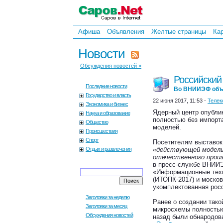
Афиша
Объявления
Желтые страницы
Ка
Новости
Обсуждения новостей »
Российский
Последние новости
Во ВНИИЭФ объя
Государство и власть
22 июня 2017, 11:53 -
Телек
Экономика и бизнес
Ядерный центр опублик
Наука и образование
полностью без импорта
Общество
моделей.
Происшествия
Спорт
Посетителям выставок
Отдых и развлечения
«действующей модель
отечественного прои
в пресс-службе ВНИИЭ
«Информационные техн
(ИТОПК-2017) и моск
укомплектованная рос
Заголовки за неделю
Ранее о создании так
Заголовки за месяц
микросхемы полностью
Обсуждения новостей
назад были обнародов