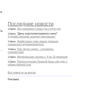
то
Последние новости
Лёд приобрел слоистую структуру
14фев.
сь
"День короткометражного кино":
14фев.
Художественная галерея приглашает
Диабетиков тоже лишат помощи
14фев.
саровского муниципалитета
При звуке сирен - сохранять
14фев.
спокойствие
Медицинская сводка с 4 по 10 февраля
12фев.
Реконструкцию Лыжной базы обсудят с
12фев.
общественностью
Все новости за месяц
Реклама: