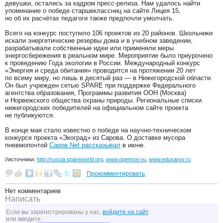
девушки, остались за кадром пресс-релиза. Нам удалось найти
упоминание о победе старшеклассниц на сайте Лицея 15,
но об их расчётах педагоги также предпочли умолчать.
Всего на конкурс поступило 106 проектов из 20 районов. Школьники
искали энергетические резервы дома и в учебном заведении,
разрабатывали собственные идеи или применяли меры
энергосбережения в реальном мире. Мероприятие было приурочено
к проведению Года экологии в России. Международный конкурс
«Энергия и среда обитания» проводится на протяжении 20 лет
по всему миру, но лишь в десятый раз — в Нижегородской области.
Он был учрежден сетью SPARE при поддержке Федерального
агентства образования, Программы развития ООН (Москва)
и Норвежского общества охраны природы. Региональные списки
нижегородских победителей на официальном сайте проекта
не публикуются.
В конце мая стало известно о победе на научно-техническом
конкурсе проекта «Экоград» из Сарова. О доставке мусора
пневмопочтой
Саров.Net рассказывал
в июне.
//источники:
http://russia.spareworld.org
,
www.opennov.ru
,
www.edusarov.ru
Прокомментировать
Нет комментариев
Написать
Если вы зарегистрированы у нас,
войдите на сайт
.
или введите