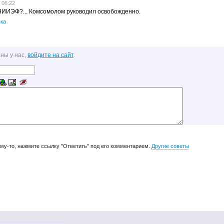
 06:22
НИИЭФ?... Комсомолом руководил освобожденно.
ка
ны у нас,
войдите на сайт
.
ому-то, нажмите ссылку "Ответить" под его комментарием.
Другие советы