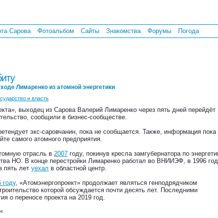
рта Сарова
Фотоальбом
Сайты
Знакомства
Форумы
Погода
биту
ходе Лимаренко из атомной энергетики
осударство и власть
кта», выходец из Сарова Валерий Лимаренко через пять дней перейдёт
тельство, сообщили в бизнес-сообществе.
етендует экс-саровчанин, пока не сообщается. Также, информация пока
йте самого атомного предприятия.
томную отрасль в
2007
году, покинув кресла замгубернатора по энергети
тва НО. В конце перестройки Лимаренко работал во ВНИИЭФ, в 1996 го
з пять лет
уехал
в областной центр.
 году
, «Атомэнергопроект» продолжает являться генподрядчиком
троительство которой обсуждается почти десять лет. Последними
ия о переносе проекта на 2019 год.
«