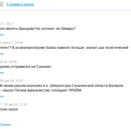
6 комментариев
17, 14:17
ыло менять Шанцева! Но потянет ли Лимарь?
ка
1 фев’17, 23:56
тянет? В атомэнергопроме бабла намного больше, значит шаг политический
ка
к’18, 20:50
ренко отправился на Сахалин.
ка
08 дек’18, 10:07
 своим указом назначил и.о. губернатора Сахалинской области Валерия
— сказал Песков журналистам, сообщает ПРАЙМ.
ка
^
09 дек’18, 17:10
стоин героя
Правка