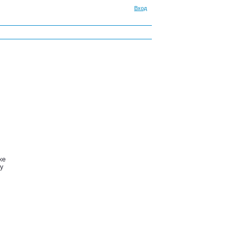
Вход
ке
ду