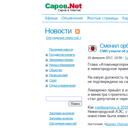
Афиша
Объявления
Желтые страницы
Ка
Новости
Обсуждения новостей »
Сменил ор
Последние новости
СМИ узнали об у
Государство и власть
20 февраля 2017, 10:56 -
Г
Экономика и бизнес
Глава «Атомэнергопрое
Наука и образование
в нижегородское прави
Общество
Происшествия
На какую должность пр
Спорт
не подтверждена на са
Отдых и развлечения
Лимаренко пришёл в а
и министра строительс
стал депутатом и чере
Как
сообщалось в 2016
Нижегородской АЭС, с
Заголовки за неделю
новостями были извест
Заголовки за месяц
Обсуждения новостей
//источник: «
Бизнес-Портал