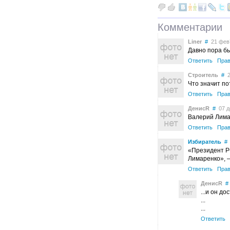
Комментарии
Liner
#
21 фев’
Давно пора б
Ответить
Прав
Строитель
#
2
Что значит по
Ответить
Прав
ДенисR
#
07 де
Валерий Лима
Ответить
Прав
Избиратель
#
«Президент РФ
Лимаренко», 
Ответить
Прав
ДенисR
#
...и он до
...
...
Ответить