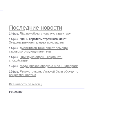
Последние новости
Лёд приобрел слоистую структуру
14фев.
"День короткометражного кино":
14фев.
Художественная галерея приглашает
Диабетиков тоже лишат помощи
14фев.
саровского муниципалитета
При звуке сирен - сохранять
14фев.
спокойствие
Медицинская сводка с 4 по 10 февраля
12фев.
Реконструкцию Лыжной базы обсудят с
12фев.
общественностью
Все новости за месяц
Реклама: