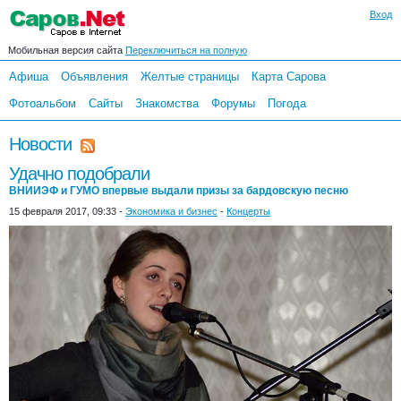
Вход
Мобильная версия сайта
Переключиться на полную
Афиша
Объявления
Желтые страницы
Карта Сарова
Фотоальбом
Сайты
Знакомства
Форумы
Погода
Новости
Удачно подобрали
ВНИИЭФ и ГУМО впервые выдали призы за бардовскую песню
15 февраля 2017, 09:33 -
Экономика и бизнес
-
Концерты