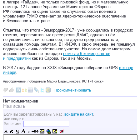
в лагере «Гайдар», не только призовой фонд, но и материальную
помощь. 12 Главное Управление Министерства Обороны
РФ появилось на сцене также не случайно: орган военного
управления ГУМО отвечает за ядерно-техническое обеспечение
и безопасность в стране.
Отметим, что итоги «Зимородка-2017» уже сообщались в городских
газетах, перепечатавших пресс-релиз ДМиС, однако в нём
не упоминались ни генспонсор, ни другие предприниматели,
оказавшие помощь ребятам. ВНИИЭФ, в свою очередь, не преминул
подчеркнуть лишь собственное участие. На самом деле мастерам
хорошо подобранных аккордов
помогли 6 коммерсантов
и предприятий
как из Сарова, так и из Москвы.
В 2017 году бардов на XXIХ «Зимородок» собирали по GPS
в конце
января
.
//изображение: победитель Мария Барышникова. КСП «Поиск»
Прокомментировать
Нет комментариев
Написать
Если вы зарегистрированы у нас,
войдите на сайт
.
или введите
Ваше имя: