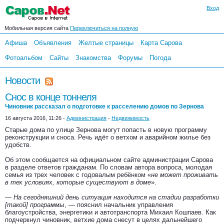
Вход
Мобильная версия сайта
Переключиться на полную
Афиша
Объявления
Желтые страницы
Карта Сарова
Фотоальбом
Сайты
Знакомства
Форумы
Погода
Новости
Снос в конце тоннеля
Чиновник рассказал о подготовке к расселению домов по Зернова
16 августа 2016, 11:26 -
Администрация
-
Недвижимость
Старые дома по улице Зернова могут попасть в новую программу
реконструкции и сноса. Речь идёт о ветхом и аварийном жилье без
удобств.
Об этом сообщается на официальном сайте администрации Сарова
в разделе ответов гражданам. По словам автора вопроса, молодая
семья из трех человек с годовалым ребёнком «
не может проживать
в тех условиях, которые существуют в доме
».
— На сегодняшний день ситуация находится на стадии разработки
[такой] программы
, — пояснил начальник управления
благоустройства, энергетики и автотранспорта Михаил Кошпаев. Как
подчеркнул чиновник, ветхие дома снесут в целях дальнейшего