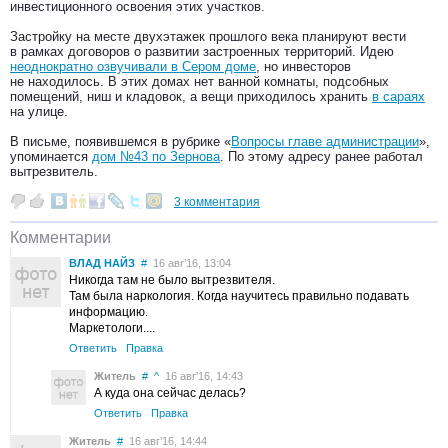
инвестиционного освоения этих участков.
Застройку на месте двухэтажек прошлого века планируют вести
в рамках договоров о развитии застроенных территорий. Идею
неоднократно озвучивали в Сером доме
, но инвесторов
не находилось. В этих домах нет ванной комнаты, подсобных
помещений, ниш и кладовок, а вещи приходилось хранить
в сараях
на улице.
В письме, появившемся в рубрике «
Вопросы главе администрации
»,
упоминается
дом №43 по Зернова
. По этому адресу ранее работал
вытрезвитель.
3 комментария
Комментарии
ВЛАД НАЙЗ
#
16 авг’16, 13:04
Никогда там не было вытрезвителя.
Там была наркология. Когда научитесь правильно подавать
информацию.
Маркетологи....
Ответить
Правка
Житель
#
^
16 авг’16, 14:43
А куда она сейчас делась?
Ответить
Правка
Житель
#
16 авг’16, 14:44