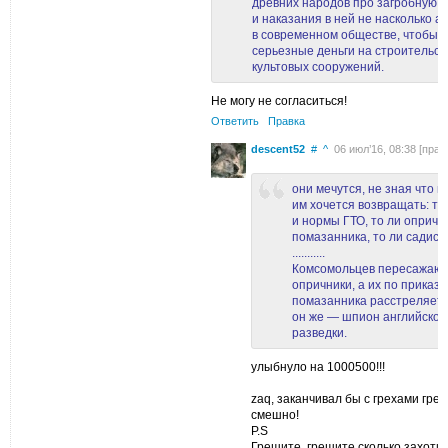
древних народов про загробную 
и наказания в ней не насколько а
в современном обществе, чтобы 
серьезные деньги на строительст
культовых сооружений.
Не могу не согласиться!
Ответить
Правка
descent52
#
^
06 июл’16, 08:38 [правк
они мечутся, не зная что 
им хочется возвращать: то
и нормы ГТО, то ли опрични
помазанника, то ли садиста
...........
Комсомольцев пересажают
опричники, а их по приказу
помазанника расстреляет 
он же — шпион английско-
разведки.
улыбнуло на 1000500!!!
zaq, заканчивал бы с грехами гр
смешно!
P.S
Грешите, грешите сколько захотит