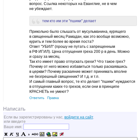
вопрос. Ссылка некоторых на Еванглие, не в чем
не убеждает.
тем кто им эти "пшики" делает
Прикольно было слышать от мусульманина, курящего
в священный месяц Рамадан, как это вообще возможно,
курить и тем более во время поста?
Ответ "УБИЛ" (прошу не путать с запрещенным
в РФ ИГИЛ). Цена отпущения греха 200 р в день. Можно
и сразу за месяц.
Так кто имеет право отпускать грехи? Что такое грех?
Почему от него можно избавиться только раскаявшись
в церкви? Почему раскаяние может принимать вполне
не безгрешный священник? И т.д. и т.п.
И самый главный вопрос, те кто делает "пшики" нуждаются
в отпущении каких-то грехов, если они в принципе
КРАСНЕТЬ не умеют?
Ответить
Правка
Написать
Если вы зарегистрированы у нас,
войдите на сайт
.
или введите
Ваше имя: