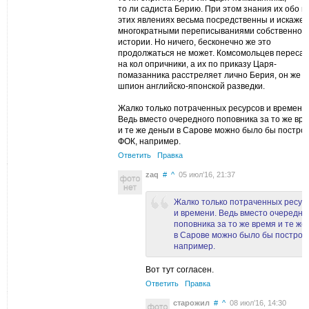
то ли садиста Берию. При этом знания их обо в
этих явлениях весьма посредственны и искаже
многократными переписываниями собственной
истории. Но ничего, бесконечно же это
продолжаться не может. Комсомольцев переса
на кол опричники, а их по приказу Царя-
помазанника расстреляет лично Берия, он же 
шпион английско-японской разведки.
Жалко только потраченных ресурсов и времени.
Ведь вместо очередного поповника за то же вр
и те же деньги в Сарове можно было бы постро
ФОК, например.
Ответить
Правка
zaq
#
^
05 июл’16, 21:37
Жалко только потраченных ресур
и времени. Ведь вместо очередно
поповника за то же время и те же
в Сарове можно было бы построи
например.
Вот тут согласен.
Ответить
Правка
старожил
#
^
08 июл’16, 14:30