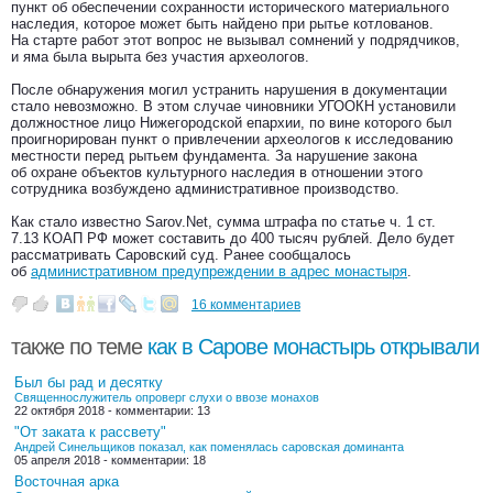
пункт об обеспечении сохранности исторического материального
наследия, которое может быть найдено при рытье котлованов.
На старте работ этот вопрос не вызывал сомнений у подрядчиков,
и яма была вырыта без участия археологов.
После обнаружения могил устранить нарушения в документации
стало невозможно. В этом случае чиновники УГООКН установили
должностное лицо Нижегородской епархии, по вине которого был
проигнорирован пункт о привлечении археологов к исследованию
местности перед рытьем фундамента. За нарушение закона
об охране объектов культурного наследия в отношении этого
сотрудника возбуждено административное производство.
Как стало известно Sarov.Net, сумма штрафа по статье ч. 1 ст.
7.13 КОАП РФ может составить до 400 тысяч рублей. Дело будет
рассматривать Саровский суд. Ранее сообщалось
об
административном предупреждении в адрес монастыря
.
16 комментариев
также по теме
как в Сарове монастырь открывали
Был бы рад и десятку
Священнослужитель опроверг слухи о ввозе монахов
22 октября 2018 - комментарии: 13
"От заката к рассвету"
Андрей Синельщиков показал, как поменялась саровская доминанта
05 апреля 2018 - комментарии: 18
Восточная арка