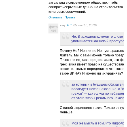
актуальна в современном обществе, чтобы
собирать серьезные деньги на строительство
культовых сооружений.
Ответить
Правка
zaq
#
^
05 июл’16, 23:29
Не. В исходном комменте слово "г
упоминается как некий проступок
Почему Не? Не или не Не пусть разъясни
Житель. Мы с вами можем только предпо
Точно так же, как я предполагаю, что фо
грех=вина имеет право на существование
остается только определится что такое 
такое ВИНА? И можно ли их уравнять?
за который в будущем обязатель
последует некое наказание, а "от
грехов" — как услуга по избавлен
от этого якобы реального наказан
С виной в принципе также. Только ритуа
меньше.
Моя же мысль в том, что мифолог