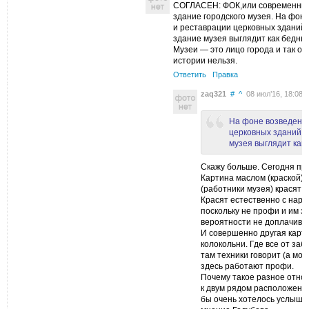
СОГЛАСЕН: ФОК,или современный 
здание городского музея. На фон
и реставрации церковных зданий
здание музея выглядит как бедный
Музеи — это лицо города и так от
истории нельзя.
Ответить
Правка
zaq321
#
^
08 июл’16, 18:08
На фоне возведени
церковных зданий 
музея выглядит как 
Скажу больше. Сегодня пр
Картина маслом (краской)
(работники музея) красят 
Красят естественно с нар
поскольку не профи и им за
вероятности не доплачива
И совершенно другая карти
колокольни. Где все от за
там техники говорит (а мож
здесь работают профи.
Почему такое разное отно
к двум рядом расположен
бы очень хотелось услышат