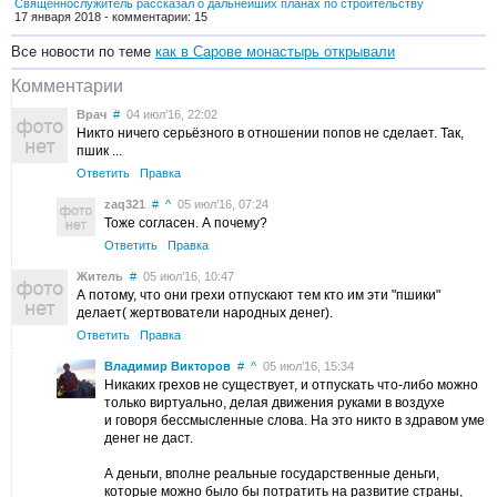
Священнослужитель рассказал о дальнейших планах по строительству
17 января 2018 - комментарии: 15
Все новости по теме
как в Сарове монастырь открывали
Комментарии
Врач
#
04 июл’16, 22:02
Никто ничего серьёзного в отношении попов не сделает. Так,
пшик ...
Ответить
Правка
zaq321
#
^
05 июл’16, 07:24
Тоже согласен. А почему?
Ответить
Правка
Житель
#
05 июл’16, 10:47
А потому, что они грехи отпускают тем кто им эти "пшики"
делает( жертвователи народных денег).
Ответить
Правка
Владимир Викторов
#
^
05 июл’16, 15:34
Никаких грехов не существует, и отпускать что-либо можно
только виртуально, делая движения руками в воздухе
и говоря бессмысленные слова. На это никто в здравом уме
денег не даст.
А деньги, вполне реальные государственные деньги,
которые можно было бы потратить на развитие страны,