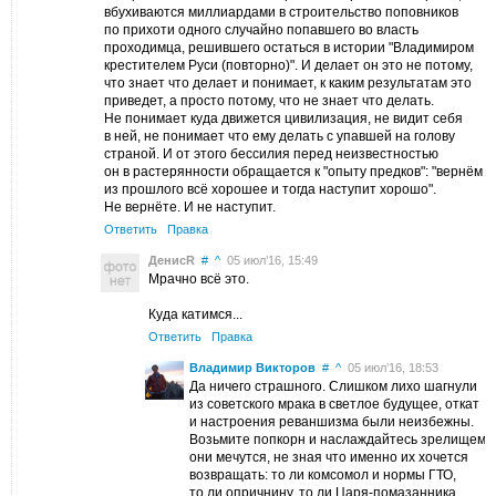
вбухиваются миллиардами в строительство поповников
по прихоти одного случайно попавшего во власть
проходимца, решившего остаться в истории "Владимиром
крестителем Руси (повторно)". И делает он это не потому,
что знает что делает и понимает, к каким результатам это
приведет, а просто потому, что не знает что делать.
Не понимает куда движется цивилизация, не видит себя
в ней, не понимает что ему делать с упавшей на голову
страной. И от этого бессилия перед неизвестностью
он в растерянности обращается к "опыту предков": "вернём
из прошлого всё хорошее и тогда наступит хорошо".
Не вернёте. И не наступит.
Ответить
Правка
ДенисR
#
^
05 июл’16, 15:49
Мрачно всё это.
Куда катимся...
Ответить
Правка
Владимир Викторов
#
^
05 июл’16, 18:53
Да ничего страшного. Слишком лихо шагнули
из советского мрака в светлое будущее, откат
и настроения реваншизма были неизбежны.
Возьмите попкорн и наслаждайтесь зрелищем, 
они мечутся, не зная что именно их хочется
возвращать: то ли комсомол и нормы ГТО,
то ли опричнину, то ли Царя-помазанника,