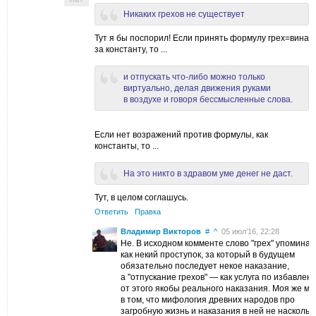
Никаких грехов не существует
Тут я бы поспорил! Если принять формулу грех=вина
за константу, то ...
и отпускать что-либо можно только
виртуально, делая движения руками
в воздухе и говоря бессмысленные слова.
Если нет возражений против формулы, как
константы, то ...
На это никто в здравом уме денег не даст.
Тут, в целом соглашусь.
Ответить
Правка
Владимир Викторов
#
^
05 июл’16, 22:28
Не. В исходном комменте слово "грех" упоминае
как некий проступок, за который в будущем
обязательно последует некое наказание,
а "отпускание грехов" — как услуга по избавлен
от этого якобы реального наказания. Моя же м
в том, что мифология древних народов про
загробную жизнь и наказания в ней не наскольк