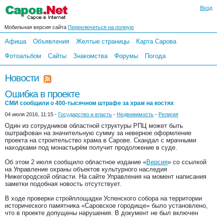
Вход
Мобильная версия сайта
Переключиться на полную
Афиша
Объявления
Желтые страницы
Карта Сарова
Фотоальбом
Сайты
Знакомства
Форумы
Погода
Новости
Ошибка в проекте
СМИ сообщили о 400-тысячном штрафе за храм на костях
04 июля 2016, 11:15 -
Государство и власть
-
Недвижимость
-
Религия
Один из сотрудников областной структуры РПЦ может быть
оштрафован на значительную сумму за неверное оформление
проекта на строительство храма в Сарове. Скандал с мрачными
находками под монастырём получит продолжение в суде.
Об этом 2 июля сообщило областное издание «
Версия
» со ссылкой
на Управление охраны объектов культурного наследия
Нижегородской области. На сайте Управления на момент написания
заметки подобная новость отсутствует.
В ходе проверки стройплощадки Успенского собора на территории
исторического памятника «Саровское городище» было установлено,
что в проекте допущены нарушения. В документ не был включен