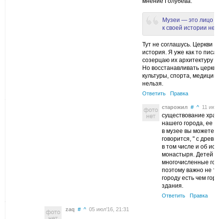
мнение Голубева.
Музеи — это лицо г
к своей истории нел
Тут не соглашусь. Церкви т
история. Я уже как то писа
созерцаю их архитектуру и
Но восстанавливать церкв
культуры, спорта, медицины 
нельзя.
Ответить
Правка
старожил
#
^
11 июл’
существование храм
нашего города, ее н
в музее вы можете у
говорится, " с древ
в том числе и об ис
монастыря. Детей с 
многочисленные гос
поэтому важно не т
городу есть чем гор
здания.
Ответить
Правка
zaq
#
^
05 июл’16, 21:31