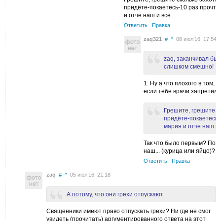
придёте-покаетесь-10 раз прочтё
и отче наш и всё...
Ответить
Правка
zaq321
#
^
08 июл’16, 17:54
zaq, заканчивал бы
слишком смешно!
1. Ну а что плохого в том,
если тебе врачи запретили,
Грешите, грешите с
придёте-покаетесь-
мария и отче наш и в
Так что было первым? Пока
наш... (курица или яйцо)?
Ответить
Правка
zaq
#
^
05 июл’16, 21:18
А потому, что они грехи отпускают
Священники имеют право отпускать грехи? Ни где не смог
увидеть (прочитать) аргументированного ответа на этот