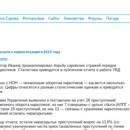
рта Сарова
Фотоальбом
Сайты
Знакомства
Форумы
Погода
азали о наркоситуации в 2015 году
инал
ктор Иванов проанализировал борьбу саровских стражей порядка
ркотиков. Статистика приводится в публичном отчете о работе УВД
ных с НОН — незаконным оборотом наркотиков — касаются несколько
ка. Цифры относятся к разным статистическим оценкам и приводятся
в.
ами Управления выявлено и поставлено на учет 28 преступлений
аконного оборота наркотиков, из них 7 совершены с целью сбыта (АППГ 
ством 19 преступлений, их них 13 — связаны с хранением наркотических
лений остались нераскрытыми.
цу отчета, остаток нераскрытых преступлений возрос на 13,8% (со
ловлено увеличением числа приостановленных преступлений по линии