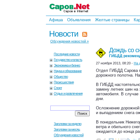
Афиша
Объявления
Желтые страницы
Ка
Новости
Обсуждения новостей »
Дождь со с
Последние новости
ГИБДД рекоменд
Государство и власть
27 ноября 2013, 08:20 -
На 
Экономика и бизнес
Отдел ГИБДД Сарова п
Наука и образование
дорожного полотна. На
Общество
Происшествия
В ГИБДД настоятельно
Спорт
замену летних шин на 
Отдых и развлечения
автомобиля. В случае
дни.
Осложнение дорожной 
и выпадением снега ож
В понедельник Нижего
Заголовки за неделю
ветра и обильного сне
Заголовки за месяц
ожидается до конца ра
Обсуждения новостей