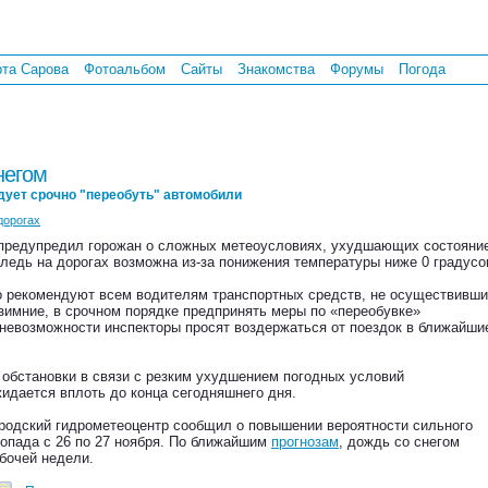
рта Сарова
Фотоальбом
Сайты
Знакомства
Форумы
Погода
негом
ует срочно "переобуть" автомобили
дорогах
редупредил горожан о сложных метеоусловиях, ухудшающих состояни
ледь на дорогах возможна из-за понижения температуры ниже 0 градусо
 рекомендуют всем водителям транспортных средств, не осуществивш
зимние, в срочном порядке предпринять меры по «переобувке»
 невозможности инспекторы просят воздержаться от поездок в ближайши
обстановки в связи с резким ухудшением погодных условий
идается вплоть до конца сегодняшнего дня.
родский гидрометеоцентр сообщил о повышении вероятности сильного
гопада с 26 по 27 ноября. По ближайшим
прогнозам
, дождь со снегом
бочей недели.