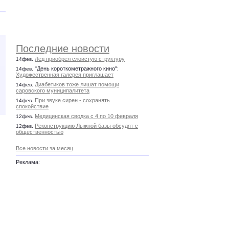
Последние новости
Лёд приобрел слоистую структуру
14фев.
"День короткометражного кино":
14фев.
Художественная галерея приглашает
Диабетиков тоже лишат помощи
14фев.
саровского муниципалитета
При звуке сирен - сохранять
14фев.
спокойствие
Медицинская сводка с 4 по 10 февраля
12фев.
Реконструкцию Лыжной базы обсудят с
12фев.
общественностью
Все новости за месяц
Реклама: