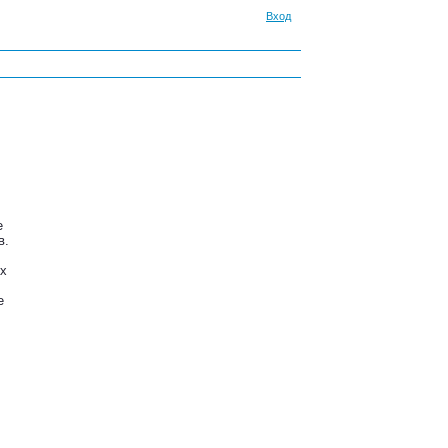
Вход
е
в.
их
е