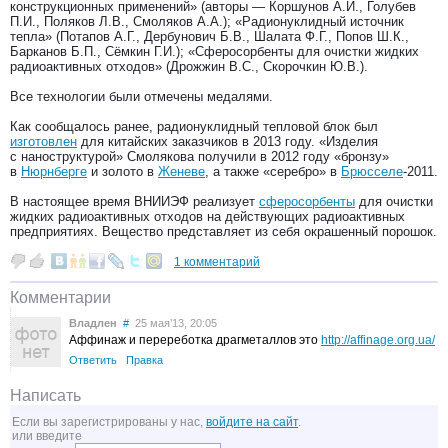
конструкционных применений» (авторы — Коршунов А.И., Голубев
П.И., Поляков Л.В., Смоляков А.А.); «Радионуклидный источник
тепла» (Потапов А.Г., Дербунович Б.В., Шалата Ф.Г., Попов Ш.К.,
Барканов Б.П., Сёмкин Г.И.); «Сферосорбенты для очистки жидких
радиоактивных отходов» (Дрожжин В.С., Скорочкин Ю.В.).
Все технологии были отмечены медалями.
Как сообщалось ранее, радионуклидный тепловой блок был
изготовлен
для китайских заказчиков в 2013 году. «Изделия
с наноструктурой» Смолякова получили в 2012 году «бронзу»
в
Нюрнберге
и золото в
Женеве
, а также «серебро» в
Брюсселе
-2011.
В настоящее время ВНИИЭФ реализует
сферосорбенты
для очистки
жидких радиоактивных отходов на действующих радиоактивных
предприятиях. Вещество представляет из себя окрашенный порошок.
1 комментарий
Комментарии
Владлен
#
25 мая’13, 20:05
Аффинаж и перереботка драгметаллов это
http://affinage.org.ua/
Ответить
Правка
Написать
Если вы зарегистрированы у нас,
войдите на сайт
.
или введите