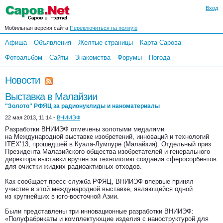
Вход
Мобильная версия сайта
Переключиться на полную
Афиша
Объявления
Желтые страницы
Карта Сарова
Фотоальбом
Сайты
Знакомства
Форумы
Погода
Новости
Выставка в Малайзии
"Золото" РФЯЦ за радионуклиды и наноматериалы
22 мая 2013, 11:14 -
ВНИИЭФ
Разработки ВНИИЭФ отмечены золотыми медалями
на Международной выставке изобретений, инноваций и технологий
ITEX’13, прошедшей в Куала-Лумпуре (Малайзия). Отдельный приз
Президента Малазийского общества изобретателей и генерального
директора выставки вручен за технологию создания сферосорбентов
для очистки жидких радиоактивных отходов.
Как сообщает пресс-служба РФЯЦ, ВНИИЭФ впервые принял
участие в этой международной выставке, являющейся одной
из крупнейших в юго-восточной Азии.
Были представлены три инновационные разработки ВНИИЭФ:
«Полуфабрикаты и комплектующие изделия с наноструктурой для