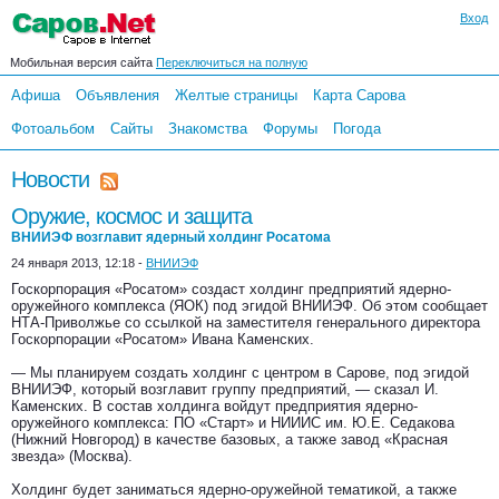
Вход
Мобильная версия сайта
Переключиться на полную
Афиша
Объявления
Желтые страницы
Карта Сарова
Фотоальбом
Сайты
Знакомства
Форумы
Погода
Новости
Оружие, космос и защита
ВНИИЭФ возглавит ядерный холдинг Росатома
24 января 2013, 12:18 -
ВНИИЭФ
Госкорпорация «Росатом» создаст холдинг предприятий ядерно-
оружейного комплекса (ЯОК) под эгидой ВНИИЭФ. Об этом сообщает
НТА-Приволжье со ссылкой на заместителя генерального директора
Госкорпорации «Росатом» Ивана Каменских.
— Мы планируем создать холдинг с центром в Сарове, под эгидой
ВНИИЭФ, который возглавит группу предприятий, — сказал И.
Каменских. В состав холдинга войдут предприятия ядерно-
оружейного комплекса: ПО «Старт» и НИИИС им. Ю.Е. Седакова
(Нижний Новгород) в качестве базовых, а также завод «Красная
звезда» (Москва).
Холдинг будет заниматься ядерно-оружейной тематикой, а также