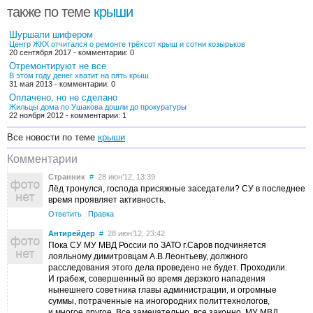
также по теме
крыши
Шуршали шифером
Центр ЖКХ отчитался о ремонте трёхсот крыш и сотни козырьков
20 сентября 2017 - комментарии: 0
Отремонтируют не все
В этом году денег хватит на пять крыш
31 мая 2013 - комментарии: 0
Оплачено, но не сделано
Жильцы дома по Ушакова дошли до прокуратуры
22 ноября 2012 - комментарии: 1
Все новости по теме
крыши
Комментарии
Странник
#
28 июн’12, 13:39
Лёд тронулся, господа присяжные заседатели? СУ в последнее
время проявляет активность.
Ответить
Правка
Антирейдер
#
28 июн’12, 23:42
Пока СУ МУ МВД России по ЗАТО г.Саров подчиняется
лояльному димитровцам А.В.Леонтьеву, должного
расследования этого дела проведено не будет. Проходили.
И грабеж, совершенный во время дерзкого нападения
нынешнего советника главы администрации, и огромные
суммы, потраченные на иногородних политтехнологов,
и многое другое. Все замечательно, все законно, МУ МВД