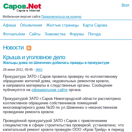
Вход
Мобильная версия сайта
Переключиться на полную
Афиша
Объявления
Желтые страницы
Карта Сарова
Фотоальбом
Сайты
Знакомства
Форумы
Погода
Новости
Крыша и уголовное дело
Жильцы дома по Шевченко добились правды в прокуратуре
28 июня 2012, 09:45 -
ЖКХ
Прокуратура ЗАТО г.Саров провела проверку по коллективному
обращению жителей дома, недовольных ремонтом кровли,
и направила материалы в следственные органы. Сообщение
публикуется на
официальном сайте
органа.
Прокуратурой ЗАТО г.Саров Нижегородской области рассмотрено
коллективное обращение собственников помещений
многоквартирного дома №20 по ул.Шевченко о некачественном
проведении ремонта кровли.
Проведённой прокуратурой ЗАТО г.Саров с привлечением
специалистов в сфере строительства проверкой, установлено, что
капитальный ремонт кровли проведён ООО «Кров-Трейд» в период