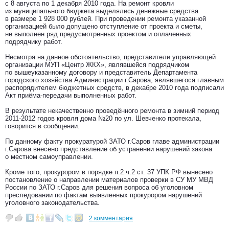
с 8 августа по 1 декабря 2010 года. На ремонт кровли
из муниципального бюджета выделялись денежные средства
в размере 1 928 000 рублей. При проведении ремонта указанной
организацией было допущено отступление от проекта и сметы,
не выполнен ряд предусмотренных проектом и оплаченных
подрядчику работ.
Несмотря на данное обстоятельство, представители управляющей
организации МУП «Центр ЖКХ», являвшейся подрядчиком
по вышеуказанному договору и представитель Департамента
городского хозяйства Администрации г.Сарова, являвшегося главным
распорядителем бюджетных средств, в декабре 2010 года подписали
Акт приёма-передачи выполненных работ.
В результате некачественно проведённого ремонта в зимний период
2011-2012 годов кровля дома №20 по ул. Шевченко протекала,
говорится в сообщении.
По данному факту прокуратурой ЗАТО г.Саров главе администрации
г.Сарова внесено представление об устранении нарушений закона
о местном самоуправлении.
Кроме того, прокурором в порядке п.2 ч.2 ст. 37 УПК РФ вынесено
постановление о направлении материалов проверки в СУ МУ МВД
России по ЗАТО г.Саров для решения вопроса об уголовном
преследовании по фактам выявленных прокурором нарушений
уголовного законодательства.
2 комментария