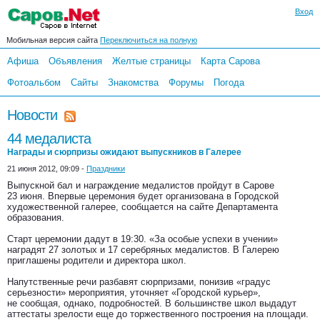
Вход
Мобильная версия сайта
Переключиться на полную
Афиша
Объявления
Желтые страницы
Карта Сарова
Фотоальбом
Сайты
Знакомства
Форумы
Погода
Новости
44 медалиста
Награды и сюрпризы ожидают выпускников в Галерее
21 июня 2012, 09:09 -
Праздники
Выпускной бал и награждение медалистов пройдут в Сарове
23 июня. Впервые церемония будет организована в Городской
художественной галерее, сообщается на сайте Департамента
образования.
Старт церемонии дадут в 19:30. «За особые успехи в учении»
наградят 27 золотых и 17 серебряных медалистов. В Галерею
приглашены родители и директора школ.
Напутственные речи разбавят сюрпризами, понизив «градус
серьезности» мероприятия, уточняет «Городской курьер»,
не сообщая, однако, подробностей. В большинстве школ выдадут
аттестаты зрелости еще до торжественного построения на площади.