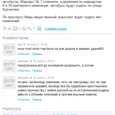
автобусов. Маршрут № 7 отменили, а движение по маршрутам
9 и 19 претерпело изменение: автобусы будут ходить по улице
Курчатова.
По проспекту Мира общественный транспорт будет ходить без
изменений.
3 комментария
Комментарии
111
#
04 мая’12, 14:32
хочу чтоб поле там было ну или дорога и никаких зданий!!!
Ответить
Правка
descent
#
05 мая’12, 09:52
предлагаешь всё до основания разрушить, а потом...
Ответить
Правка
descent
#
05 мая’12, 09:54
по мне так вообще сиренево, есть ли там храмы, нет ли там
храмов или церквей, вообще всё бы иудейское-христианское
хамно прогнал бы с земли русской на их историческую родину
вместе с пОпами, еписками и прочим унылым хамном.
Ответить
Правка
Написать