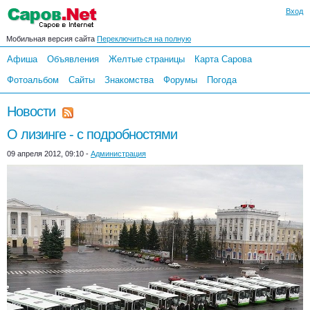
Вход
Мобильная версия сайта
Переключиться на полную
Афиша
Объявления
Желтые страницы
Карта Сарова
Фотоальбом
Сайты
Знакомства
Форумы
Погода
Новости
О лизинге - с подробностями
09 апреля 2012, 09:10 -
Администрация