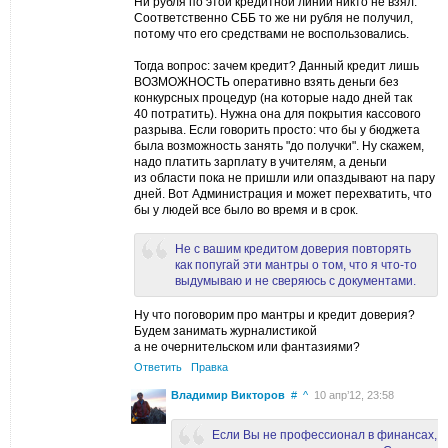
Ни рубля по этой кредитной линии никто не взял.
Соответственно СББ то же ни рубля не получил,
потому что его средствами не воспользовались.
Тогда вопрос: зачем кредит? Данный кредит лишь
ВОЗМОЖНОСТЬ оперативно взять деньги без
конкурсных процедур (на которые надо дней так
40 потратить). Нужна она для покрытия кассового
разрыва. Если говорить просто: что бы у бюджета
была возможность занять "до получки". Ну скажем,
надо платить зарплату в учителям, а деньги
из области пока не пришли или опаздывают на пару
дней. Вот Администрация и может перехватить, что
бы у людей все было во время и в срок.
Не с вашим кредитом доверия повторять
как попугай эти мантры о том, что я что-то
выдумываю и не сверяюсь с документами.
Ну что поговорим про мантры и кредит доверия?
Будем занимать журналистикой
а не очернительском или фантазиями?
Ответить
Правка
Владимир Викторов
#
^
10 апр’12, 23:58
Если Вы не профессионал в финансах,