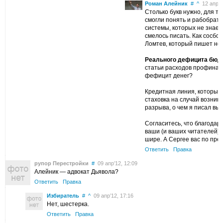
Роман Алейник
#
^
12 апр’12
Столько букв нужно, для то
смогли понять и рабобрать
системы, которых не знает
смелось писать. Как сосбс
Ломтев, который пишет не 
Реального дефицита бюдж
статьи расходов профинанс
фефицит денег?
Кредитная линия, который
стаховка на случай возник
разрыва, о чем я писал вы
Согласитесь, что благода
ваши (и ваших читателей) 
шире. А Сергее вас по преж
Ответить
Правка
рупор Перестройки
#
09 апр’12, 12:09
Алейник — адвокат Дьявола?
Ответить
Правка
Избиратель
#
^
09 апр’12, 17:16
Нет, шестерка.
Ответить
Правка