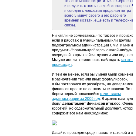
то легко можно встретиться с Сергеевым
и получить ответы на любые вопросы. Ч
я сегодня с легкостью проделал потрати
всего 5 минут своего и его рабочего
времени (кстати, еще есть и телефонная
связь).
Ни капли не сомневаюсь, что так все и происход
если я работаю в муниципальном или другом
подконтрольном администрации СМИ, и мне на
придумать "правильную" версию какой-нибудь
очередной вскрывшейся глупости или подлости
Мы уже имели возможность наблюдать
как это
происходит
.
И тем не менее, если бы у меня были сомнения
в разночтении тех или иных формулировок,
я бы постарался их разобрать, но департамент
финансов просто не оставил мне шансов. Вот
берем первый попавшийся
отчет главы
администрации за 2009 год
. В архиве нам нуже
файл
департамент финансов итог.doc
. Очень
короткий, но содержательный документ, которы
содержит все нам необходимое:
Давайте проведем среди наших читателей и ва