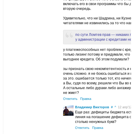
включать его в свои программы что бы д
вторую очередь.
Удивительно, что ни Шадрина, ни Кузнец
читателями не извинились за то что нав
по сути Ломтев прав — никаких п
у администрации с кредитами нет
у платежеспособных нет проблем с кред
только лизинг потому и придумали, что 
выгоднее кредита. Об этом подумали?
зы признать свою некомпетентность и н
очень сложно. я не боюсь ошибаться и и
за это. ошибается только тот, кто ничего
а Вы, судя по всему, решили что Вы во в
А остальные либо дураки либо ангажиро
не жмет?
Ответить
Правка
Владимир Викторов
#
^
12 апр’12, 
Еще раз: дефициты бюджета есть
линия на погашение дефицита от
столько ненужных букв?
Ответить
Правка