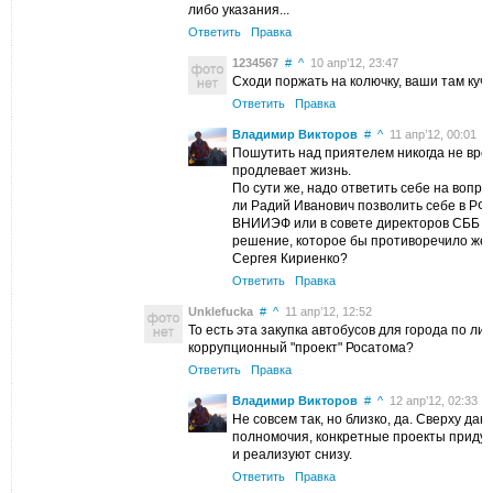
либо указания...
Ответить
Правка
1234567
#
^
10 апр’12, 23:47
Сходи поржать на колючку, ваши там кучк
Ответить
Правка
Владимир Викторов
#
^
11 апр’12, 00:01
Пошутить над приятелем никогда не вре
продлевает жизнь.
По сути же, надо ответить себе на вопр
ли Радий Иванович позволить себе в Р
ВНИИЭФ или в совете директоров СББ п
решение, которое бы противоречило же
Сергея Кириенко?
Ответить
Правка
Unklefucka
#
^
11 апр’12, 12:52
То есть эта закупка автобусов для города по лиз
коррупционный "проект" Росатома?
Ответить
Правка
Владимир Викторов
#
^
12 апр’12, 02:33
Не совсем так, но близко, да. Сверху да
полномочия, конкретные проекты приду
и реализуют снизу.
Ответить
Правка