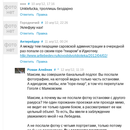
ннн
#
10 апр’12, 17:16
Unklefucka, троллишь бездарно
Ответить
Правка
Городничий
#
10 апр’12, 22:26
Уклефуку нах!
Ответить
Правка
Антирейдер
#
11 апр’12, 00:24
А между тем пиарщики саровской администрации в очередной
раз попали со своим горе-"пиаром" в Идиотеку.
http://www.artlebedev.ru/kovodstvo/idioteka/2012/04/02/
Ответить
Правка
Роман Алейник
#
^
12 апр’12, 11:19
Максим, вы совершили банальный подлог. Вы послали
фотографию, на которой видна только часть остановки.
А идиодизм, якобы, или "горе-пиар", в том что перепутали
Гоголя с Маяковским.
Максим, а почему вы не послали фотку остановки с другого
ракурса? Ни один горожанин проезжая или проходя мимо,
не видит ее только одним боком, а рассматривает ее как
цельный объект. То есть, Вы ввели в заблуждение
уважаемого мной г-на Лебедева.
А не послали фотку с четьмя портретами, только потому