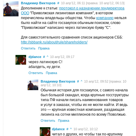
Владимир Викторов
#
10 апр’12, 06:11 [правка: 10 апр’12, 06:13]
Дополнение к статье:
протокол о назначении гендиректора
ООО
"Приволжская лизинговая компания", в котором
перечислены владельцы общества. Чтобы
компанию
нельзя
было найти на сайте госзакупок обычным поиском, слово
"Приволжская" написано через латинскую букву "С".
Для самостоятельного сравнения список акционеров СББ:
http://sbbank.ru/about/rule/shareholders/
Ответить
Правка
djdance
#
^
10 апр’12, 09:17
через латинскую C!
абалдеть, ну дети.
Ответить
Правка
Владимир Викторов
#
^
10 апр’12, 09:52 [правка: 10
апр’12, 10:10]
Обычная история для госзакупок, с самого начала
был большой скандал, когда крупные госструктуры
типа ПФ начали писать наименования товаров
и услуг в заказах, чтобы их не могли найти. И ведь
это — крупная известная компания, раздающая
лизинга на сотни миллионов по всему Поволжью.
Ответить
Правка
djdance
#
^
10 апр’12, 10:12
читал о других, но чтобы так по-крупняку