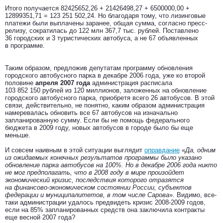
Итого получается 82425652,26 + 21426498,27 + 6500000,00 +
12899351,71 = 123 251 502,24. Но благодаря тому, что лизинговые
платежи были выплачены заранее, общая сумма, согласно пресс-
релизу, сократилась до 122 млн 367,7 тыс. рублей. Поставлено
36 городских и 3 туристических автобуса, а не 67 объявленных
в программе.
Таким образом, предложив депутатам программу обновления
городского автобусного парка в декабре 2006 года, уже ко второй
половине
апреля 2007 года
администрация расписала
103 852 150 рублей из 120 миллионов, заложенных на обновление
городского автобусного парка, приобретя всего 26 автобусов. В этой
связи, действительно, не понятно, каким образом администрация
намеревалась обновить все 67 автобусов на изначально
запланированную сумму. Если бы не помощь федерального
бюджета в 2009 году, новых автобусов в городе было бы еще
меньше.
И совсем наивным в этой ситуации выглядит
оправдание
«
Да, одним
из ожидаемых конечных результатов программы было указано
обновление парка автобусов на 100%. Но в декабре 2006 года никто
не мог предполагать, что в 2008 году в мире произойдет
экономический кризис, последствия которого отразятся
на финансово-экономическом состоянии России, субъектов
федерации и муниципалитетов, в том числе Сарова
». Видимо, все-
таки администрации удалось предвидеть кризис 2008-2009 годов,
если на 85% запланированных средств она заключила контракты
еще весной 2007 года?