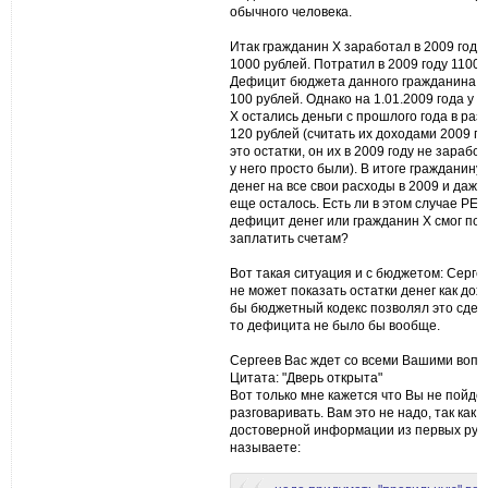
обычного человека.
Итак гражданин Х заработал в 2009 году
1000 рублей. Потратил в 2009 году 1100 
Дефицит бюджета данного гражданина с
100 рублей. Однако на 1.01.2009 года у 
Х остались деньги с прошлого года в раз
120 рублей (считать их доходами 2009 го
это остатки, он их в 2009 году не заработ
у него просто были). В итоге гражданину
денег на все свои расходы в 2009 и даже
еще осталось. Есть ли в этом случае Р
дефицит денег или гражданин Х смог по 
заплатить счетам?
Вот такая ситуация и с бюджетом: Серге
не может показать остатки денег как дох
бы бюджетный кодекс позволял это сдел
то дефицита не было бы вообще.
Сергеев Вас ждет со всеми Вашими вопр
Цитата: "Дверь открыта"
Вот только мне кажется что Вы не пойде
разговаривать. Вам это не надо, так как 
достоверной информации из первых рук
называете: