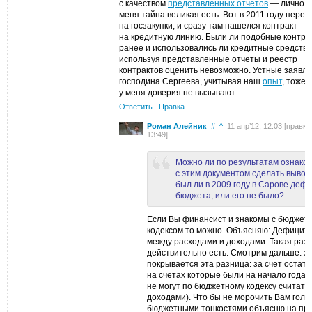
с качеством
представленных отчетов
— лично д
меня тайна великая есть. Вот в 2011 году пере
на госзакупки, и сразу там нашелся контракт
на кредитную линию. Были ли подобные контра
ранее и использовались ли кредитные средств
используя представленные отчеты и реестр
контрактов оценить невозможно. Устные заявл
господина Сергеева, учитывая наш
опыт
, тоже
у меня доверия не вызывают.
Ответить
Правка
Роман Алейник
#
^
11 апр’12, 12:03 [правка:
13:49]
Можно ли по результатам ознако
с этим документом сделать вывод 
был ли в 2009 году в Сарове деф
бюджета, или его не было?
Если Вы финансист и знакомы с бюджет
кодексом то можно. Объясняю: Дефицит:
между расходами и доходами. Такая раз
действительно есть. Смотрим дальше: за
покрывается эта разница: за счет остатк
на счетах которые были на начало года 
не могут по бюджетному кодексу считать
доходами). Что бы не морочить Вам голо
бюджетными тонкостями объясню на пр