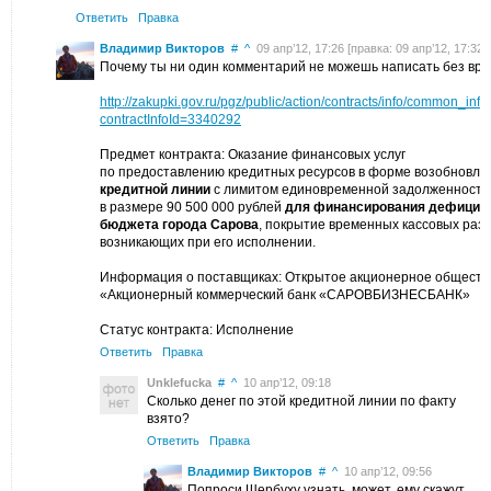
Ответить
Правка
Владимир Викторов
#
^
09 апр’12, 17:26 [правка: 09 апр’12, 17:32]
Почему ты ни один комментарий не можешь написать без вр
http://zakupki.gov.ru/pgz/public/action/contracts/info/common_inf
contractInfoId=3340292
Предмет контракта: Оказание финансовых услуг
по предоставлению кредитных ресурсов в форме возобновл
кредитной линии
с лимитом единовременной задолженности
в размере 90 500 000 рублей
для финансирования дефицит
бюджета города Сарова
, покрытие временных кассовых раз
возникающих при его исполнении.
Информация о поставщиках: Открытое акционерное обществ
«Акционерный коммерческий банк «САРОВБИЗНЕСБАНК»
Статус контракта: Исполнение
Ответить
Правка
Unklefucka
#
^
10 апр’12, 09:18
Сколько денег по этой кредитной линии по факту
взято?
Ответить
Правка
Владимир Викторов
#
^
10 апр’12, 09:56
Попроси Щербуху узнать, может, ему скажут.