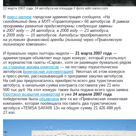
12 марта 2007 года. 24 автобуса на площади // фото adm.sarov.com
В
пресс-релизе
городская администрация сообщила: «
На
сегодняшний день в МУП «Горавтотранс» 66 автобусов. В рамках
программы развития предусмотрены следующие замены:
в 2007 году — 24 автобуса, в 2008 году — 23 автобуса,
в 2009 году — 10 автобусов. Автобусы приобретаются
на условиях финансовой аренды (лизинга) через «Приволжскую
лизинговую компанию».
И буквально через полторы недели —
21 марта 2007 года
—
администрация объявляет еще один конкурс, который ускользнул
от журналистов газеты «Саров», хотя он размещен буквально рядом
на странице архива конкурсов
— на поставку
туристических
автобусов (
конкурсная документация
). Умолчал об этом конкурсе
и пресс-релиз, рассказывающий о программе закупки автобусов.
На сей раз предполагалось приобрести всего два туристических
автобуса, а начальная сумма контракта составила уже 21 млн
500 тыс.руб. На этот конкурс также была подана всего одна заявка
(
протокол вскрытия конвертов
) и уже
24 апреля 2007 года
победителем была
объявлена
все та же «Приволжская лизинговая
компания», которая пообещала поставить два туристических
автобуса «TEMSA SAFARI 13» на общую сумму 21 426 498 руб.
27 коп.