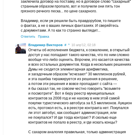
заключила договор на поставку, но в договоре слово "сахарный"
странным образом пропало, вот и получили они пять тон
грязного речного песка... по цене сахарного.
Владимир, если уж решили быть правдорубом, то пишите
о фактах, а не о ваших личных фантазиях. И сверяйтесь
с документами. А то как то странно выглядит...
Ответить
Правка
Владимир Викторов
#
^
10 апр’12, 02:18
Отчеты об исполнения бюджета, к сожалению, в открытый
доступ у нас попадают такого качества, что по ним сложно
вообще что-либо оценить. Впрочем, это касается качества
и всех остальных документов. Когда в нескольких решениях
Думы не сходится элементарная арифметика,
и загадочным образом "исчезают" 30 миллионов рублей,
и эта ошибка тиражируется из решения в решение,
а потом эти решения и вовсе пропадают с сайта —
я бы сказал так, не совсем честно говорить "возьмите
и посмотрите". Вот я беру реестр муниципальных
контрактов за 2008 год и не нахожу в нем этой самой
покупки туристического автобуса за 6,5 миллионов. Аукцион
есть, протокол есть, а в реестре контракта нет. Покупался
ли этот автобус, как сообщает администрация, или
не покупался? И где тогда контракт? И сколько еще
контрактов не попало в реестр, и где искать концы?
С сахаром аналогия правильная, только администрация