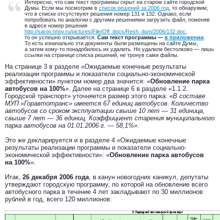
Интересно, что сам текст программы скрыт на старом сайте городской
Думы. Если мы посмотрим в
список решений за 2006 год
, то обнаружим,
что в списке отсутствуют решения номер 131 и 132. Однако, если
попробовать по аналогии с другими решениями загрузить файл, поменяв
в адресе номер решения
http://sarov.nnov.ru/pictures/File/Off_docs/Resh_dum/2006/132.doc
,
то он успешно открывается.
Сам текст программы —
в приложении
.
То есть изначально эти документы были размещены на сайте Думы,
а затем кому-то понадобилось их удалить. Но удалили бестолково — лишь
ссылки на странице списка решений, не тронув сами файлы.
На странице 3 в разделе «Ожидаемые конечные результаты
реализации программы и показатели социально-экономической
эффективности» пунктом номер два значится: «
Обновление парка
автобусов на 100%
». Далее на странице 6 в разделе «1.1.2.
Городской транспорт» уточняется размер этого парка: «
В составе
МУП «Горавтотранс» имеется 67 единиц автобусов. Количество
автобусов со сроком эксплуатации свыше 10 лет — 31 единица,
свыше 7 лет — 36 единиц. Коэффициент старения муниципального
парка автобусов на 01.01.2006 г. — 58,1%»
.
Это же декларируется и в разделе 4 «Ожидаемые конечные
результаты реализации программы и показатели социально-
экономической эффективности»: «
Обновление парка автобусов
на 100%
».
Итак,
26 декабря 2006 года
, в канун новогодних каникул, депутаты
утверждают городскую программу, по которой на обновление всего
автобусного парка в течение 4 лет закладывают по 30 миллионов
рублей в год, всего 120 миллионов: