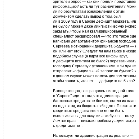
зрителей опрос — как они поняли представлен
информацию? Есть ли тут разночтения? Можно
ли по результатам ознакомления с этим
документом сделать вывод о том, был
ли в 2009 году в Сарове дефицит бюджета, или 
не было? Можем даже лингвистическую эксперт
заказать, чтобы нам квалифицированный
специалист расшифровал — что это такое здес
написано департаментом финансов господина
Сергеева в отношении дефицита бюджета — ес
он, или нет его? Следует ли нам также в каждом
подобном случае (а вдруг все цифры врут,
и дефицита все-таки не было?) перезванивать
господину Сергееву с уточнениями, или лучше
отправлять официальный запрос на бумаге? И 
в данном случае может помочь диплом экономис
чтобы заявить, что нет — дефицита не было?
В конце концов, возвращаясь к исходной точке, 
в "Сарове" идет о том, что администрация
банковских кредитов не боится, смело их плани
из года в год, из бюджета в бюджет. То есть эти
кредитные средства вполне могли быть
использованы для покупки автобусов — по сути
Ломтев прав — никаких проблем у администрац
с кредитами нет.
Использует ли администрация их реально —