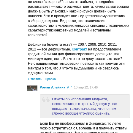
не слово "сахарный" написать забыла, а подробно
расписывает — какого размера, цвета, качества материала
должна быть упаковка и какой рисунок должен быть
нанесен. Что и приводит нас к существенному снижению
выбора до одного. Видно же, что технические
характеристики в условиях конкурса списаны с технических
характеристик конкретных моделей и вставлены
копипастой.
Дефициты бюджета есть? — 2007, 2009, 2010, 2011,
2012 — все дефицитные.
Контракт
на предоставление
кредитной линии для финансирования дефицита, как
минимум один, есть. Вы что-то по делу сказать хотели?
Не с вашим кредитом доверия повторять как попугай эти
мантры о том, что я что-то выдумываю и не сверяюсь
с документами.
Ответить
Правка
Роман Алейник
#
^
10 апр’12, 17:46
Отчеты об исполнения бюджета,
к сожалению, в открытый доступ у нас
попадают такого качества, что по ним
сложно вообще что-либо оценить.
Если Вы не профессионал в финансах, то легко
можно встретиться с Сергеевым и получить ответы