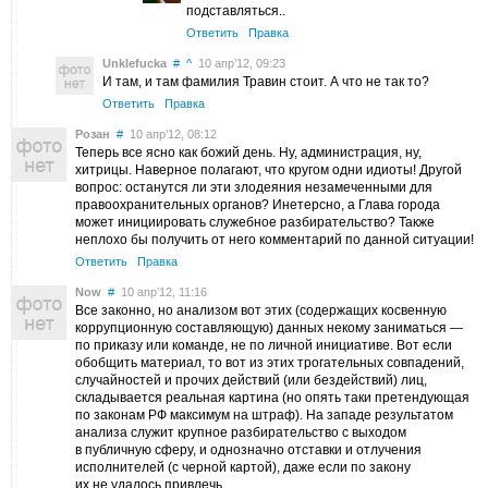
подставляться..
Ответить
Правка
Unklefucka
#
^
10 апр’12, 09:23
И там, и там фамилия Травин стоит. А что не так то?
Ответить
Правка
Розан
#
10 апр’12, 08:12
Теперь все ясно как божий день. Ну, администрация, ну,
хитрицы. Наверное полагают, что кругом одни идиоты! Другой
вопрос: останутся ли эти злодеяния незамеченными для
правоохранительных органов? Инетерсно, а Глава города
может инициировать служебное разбирательство? Также
неплохо бы получить от него комментарий по данной ситуации!
Ответить
Правка
Now
#
10 апр’12, 11:16
Все законно, но анализом вот этих (содержащих косвенную
коррупционную составляющую) данных некому заниматься —
по приказу или команде, не по личной инициативе. Вот если
обобщить материал, то вот из этих трогательных совпадений,
случайностей и прочих действий (или бездействий) лиц,
складывается реальная картина (но опять таки претендующая
по законам РФ максимум на штраф). На западе результатом
анализа служит крупное разбирательство с выходом
в публичную сферу, и однозначно отставки и отлучения
исполнителей (с черной картой), даже если по закону
их не удалось привлечь.