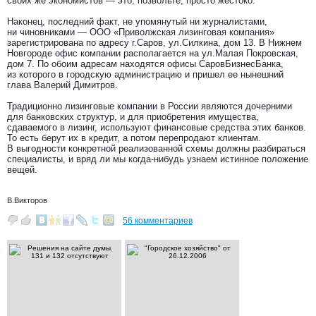
своих же экономистов — это, позвольте, просто жестоко.
Наконец, последний факт, не упомянутый ни журналистами,
ни чиновниками — ООО «Приволжская лизинговая компания»
зарегистрирована по адресу г.Саров, ул.Силкина, дом 13. В Нижнем
Новгороде офис компании располагается на ул.Малая Покровская,
дом 7. По обоим адресам находятся офисы СаровБизнесБанка,
из которого в городскую администрацию и пришел ее нынешний
глава Валерий Димитров.
Традиционно лизинговые компании в России являются дочерними
для банковских структур, и для приобретения имущества,
сдаваемого в лизинг, используют финансовые средства этих банков.
То есть берут их в кредит, а потом перепродают клиентам.
В выгодности конкретной реализованной схемы должны разбираться
специалисты, и вряд ли мы когда-нибудь узнаем истинное положение
вещей.
В.Викторов
56 комментариев