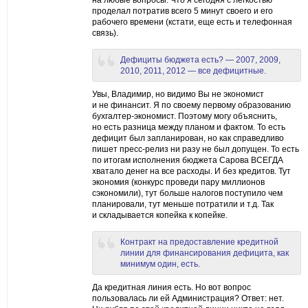
на любые вопросы. Что я сегодня с легкостью
проделал потратив всего 5 минут своего и его
рабочего времени (кстати, еще есть и телефонная
связь).
Дефициты бюджета есть? — 2007, 2009,
2010, 2011, 2012 — все дефицитные.
Увы, Владимир, но видимо Вы не экономист
и не финансит. Я по своему первому образованию
бухгалтер-экономист. Поэтому могу объяснить,
но есть разница между планом и фактом. То есть
дефицит был запланирован, но как справедливо
пишет пресс-релиз ни разу не был допущен. То есть
по итогам исполнения бюджета Сарова ВСЕГДА
хватало денег на все расходы. И без кредитов. Тут
экономия (конкурс проведи пару миллионов
сэкономили), тут больше налогов поступило чем
планировали, тут меньше потратили и т.д. Так
и складывается копейка к копейке.
Контракт на предоставление кредитной
линии для финансирования дефицита, как
минимум один, есть.
Да кредитная линия есть. Но вот вопрос
пользовалась ли ей Администрация? Ответ: нет.