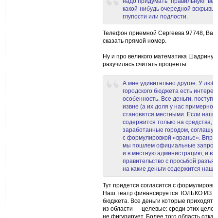
надо придумать "правильную" ве
какой-нибудь очередной вскрывш
глупости или подлости.
Телефон приемной Сергеева 97748, Вам 
сказать прямой номер.
Ну и про великого математика Шадрину, 
разучилась считать проценты:
А мне удивительно другое. У любо
городского бюджета есть интерес
особенность. Все деньги, поступ
извне (а их доля у нас примерно 
становятся местными. Если наш 
содержится только на средства,
заработанные городом, соглашус
с формулировкой «вранье». Впро
мы пошлем официальные запрос
и в местную администрацию, и в 
правительство с просьбой разъяс
на какие деньги содержится наш т
Тут придется согласится с формулировко
Наш театр финансируется ТОЛЬКО ИЗ
бюджета. Все деньги которые приходят
из области — целевые: среди этих целей
не фигурирует. Более того область отка