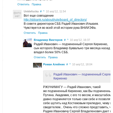
Ответить
Правка
Unklefucka
#
^
10 апр’12, 11:54
Вот еще совпадение
http://sbbank.ru/about/rule/board_of_directors/
В совете директоров СББ Радий Иванович Илькаев.
Чувствуется во всей этой истории рука ВНИИЭФа.
Ответить
Правка
Владимир Викторов
#
^
10 апр’12, 16:37
Радий Иванович — подчиненный Сергея Кириенко,
сын которого Владимир буквально три месяца назад
владел более 50% СББ.
Ответить
Правка
Роман Алейник
#
^
10 апр’12, 18:04
Радий Иванович — подчиненный Сергея
Кириенко
РЖУНИМАГУ — Радий Иванович, такой
же подчиненный Кириенко, как Вы подчиненный.
Путина. Академик, с его то весом, и масштабом
давно подчиняется только сам себе и позволят
себе шутить над Костюковым прилюдно, чему я
свидетелем... Очень что сложно представить, чт
Радию Ивановичу Сергей Владиленович дает ка