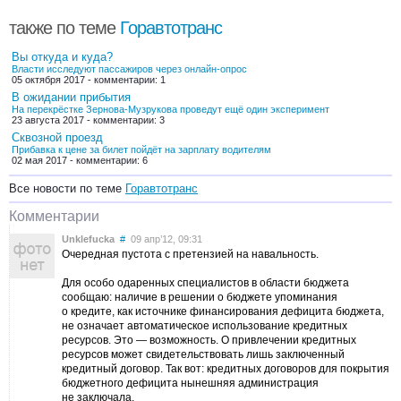
также по теме
Горавтотранс
Вы откуда и куда?
Власти исследуют пассажиров через онлайн-опрос
05 октября 2017 - комментарии: 1
В ожидании прибытия
На перекрёстке Зернова-Музрукова проведут ещё один эксперимент
23 августа 2017 - комментарии: 3
Сквозной проезд
Прибавка к цене за билет пойдёт на зарплату водителям
02 мая 2017 - комментарии: 6
Все новости по теме
Горавтотранс
Комментарии
Unklefucka
#
09 апр’12, 09:31
Очередная пустота с претензией на навальность.
Для особо одаренных специалистов в области бюджета
сообщаю: наличие в решении о бюджете упоминания
о кредите, как источнике финансирования дефицита бюджета,
не означает автоматическое использование кредитных
ресурсов. Это — возможность. О привлечении кредитных
ресурсов может свидетельствовать лишь заключенный
кредитный договор. Так вот: кредитных договоров для покрытия
бюджетного дефицита нынешняя администрация
не заключала.