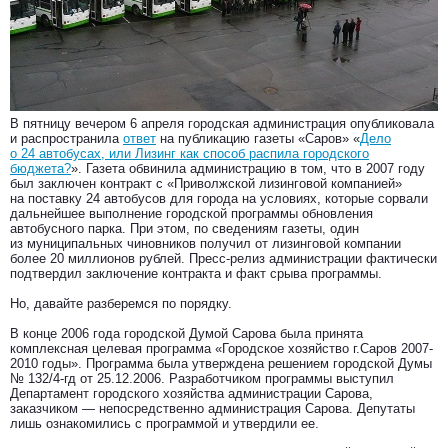
В пятницу вечером 6 апреля городская администрация опубликовала
и распространила
ответ
на публикацию газеты «Саров» «
Дело
о 24 автобусах, или Лизинг как способ распила городского
бюджета?
». Газета обвинила администрацию в том, что в 2007 году
был заключен контракт с «Приволжской лизинговой компанией»
на поставку 24 автобусов для города на условиях, которые сорвали
дальнейшее выполнение городской программы обновления
автобусного парка. При этом, по сведениям газеты, один
из муниципальных чиновников получил от лизинговой компании
более 20 миллионов рублей. Пресс-релиз администрации фактически
подтвердил заключение контракта и факт срыва программы.
Но, давайте разберемся по порядку.
В конце 2006 года городской Думой Сарова была принята
комплексная целевая программа «Городское хозяйство г.Саров 2007-
2010 годы». Программа была утверждена решением городской Думы
№ 132/4-гд от 25.12.2006. Разработчиком программы выступил
Департамент городского хозяйства администрации Сарова,
заказчиком — непосредственно администрация Сарова. Депутаты
лишь ознакомились с программой и утвердили ее.