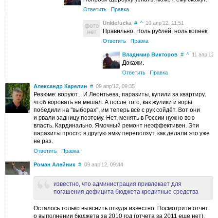
Ответить
Правка
Unklefucka
#
^
10 апр’12, 11:51
Правильно. Ноль рублей, ноль копеек.
Ответить
Правка
Владимир Викторов
#
^
11 апр’12, 
Докажи.
Ответить
Правка
Александр Карелин
#
09 апр’12, 09:35
Резюме: воруют... И Леонтьева, паразиты, купили за квартиру,
чтоб воровать не мешал. А после того, как жулики и воры
победили на "выборах", им теперь всё с рук сойдёт. Вот они
и рвали задницу поэтому. Нет, менять в России нужно всю
власть. Кардинально. Ямочный ремонт неэффективен. Эти
паразиты просто в другую ямку переползут, как делали это уже
не раз.
Ответить
Правка
Роман Алейник
#
09 апр’12, 09:44
известно, что администрация привлекает для
погашения дефицита бюджета кредитные средства
Осталось только выяснить откуда известно. Посмотрите отчет
о выполнении бюджета за 2010 год (отчета за 2011 еще нет).