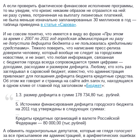
А если проверить фактическое финансовое исполнение программы,
то мы увидим, что кризис никаким образом не отразился на ней:
ни разу сумма, потраченная на выплату лизинговых платежей,
не была меньше изначально запланированных 30 миллионов в год —
таблица приведена
в статье «Сарова»
.
И не совсем понятно, что имеется в виду во фразе «
При этом
за время с 2007 по 2011 год городская администрация ни разу
не допустила дефицита бюджета и не пользовалась кредитными
средствами
». Тяжело поверить, что написание пресс-релиза
доверили человеку, который вообще не следит за городскими
новостями, и не знает, что любая информация, связанная
с бюджетом города всегда сопровождается тремя цифрами —
доходами, расходами и размером дефицита. Любому, кто хоть раз
заглядывал в саровский бюджет, известно, что администрация
привлекает для погашения дефицита бюджета кредитные средства.
Об этом же говорит и страница на сайте adm.sarov.ru, находящаяся
в одном клике от главной под заголовком «
Бюджет
»:
1.3. размер дефицита в сумме 178 734,80 тыс. рублей.
...
5. Источники финансирования дефицита городского бюджета
на 2011 год утверждены в следующих суммах:
...
Кредиты кредитных организаций в валюте Российской
Федерации — 80 000,00 (тыс.рублей)
А обвинять подконтрольных депутатов, которые не глядя голосуют
за все присылаемое им администрацией, в арифметических ошибках