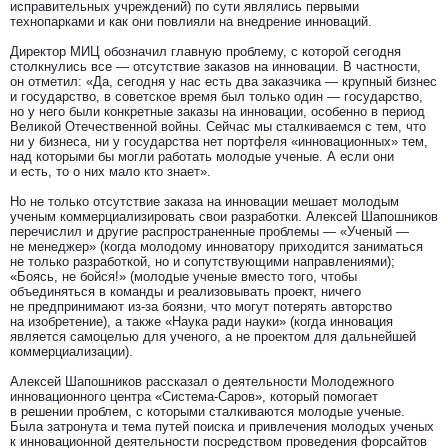
исправительных учреждений) по сути являлись первыми
технопарками и как они повлияли на внедрение инноваций.
Директор МИЦ обозначил главную проблему, с которой сегодня
столкнулись все — отсутствие заказов на инновации. В частности,
он отметил: «Да, сегодня у нас есть два заказчика — крупный бизнес
и государство, в советское время был только один — государство,
но у него были конкретные заказы на инновации, особенно в период
Великой Отечественной войны. Сейчас мы сталкиваемся с тем, что
ни у бизнеса, ни у государства нет портфеля «инновационных» тем,
над которыми бы могли работать молодые ученые. А если они
и есть, то о них мало кто знает».
Но не только отсутствие заказа на инновации мешает молодым
ученым коммерциализировать свои разработки. Алексей Шапошников
перечислил и другие распространенные проблемы — «Ученый —
не менеджер» (когда молодому инноватору приходится заниматься
не только разработкой, но и сопутствующими направлениями);
«Боясь, не бойся!» (молодые ученые вместо того, чтобы
объединяться в команды и реализовывать проект, ничего
не предпринимают из-за боязни, что могут потерять авторство
на изобретение), а также «Наука ради науки» (когда инновация
является самоцелью для ученого, а не проектом для дальнейшей
коммерциализации).
Алексей Шапошников рассказал о деятельности Молодежного
инновационного центра «Система-Саров», который помогает
в решении проблем, с которыми сталкиваются молодые ученые.
Была затронута и тема путей поиска и привлечения молодых ученых
к инновационной деятельности посредством проведения форсайтов