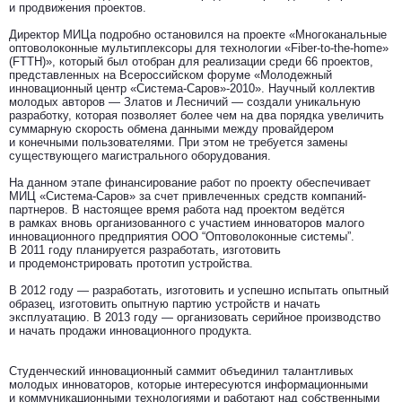
и продвижения проектов.
Директор МИЦа подробно остановился на проекте «Многоканальные
оптоволоконные мультиплексоры для технологии «Fiber-to-the-home»
(FTTH)», который был отобран для реализации среди 66 проектов,
представленных на Всероссийском форуме «Молодежный
инновационный центр «Система-Саров»-2010». Научный коллектив
молодых авторов — Златов и Лесничий — создали уникальную
разработку, которая позволяет более чем на два порядка увеличить
суммарную скорость обмена данными между провайдером
и конечными пользователями. При этом не требуется замены
существующего магистрального оборудования.
На данном этапе финансирование работ по проекту обеспечивает
МИЦ «Система-Саров» за счет привлеченных средств компаний-
партнеров. В настоящее время работа над проектом ведётся
в рамках вновь организованного с участием инноваторов малого
инновационного предприятия ООО “Оптоволоконные системы”.
В 2011 году планируется разработать, изготовить
и продемонстрировать прототип устройства.
В 2012 году — разработать, изготовить и успешно испытать опытный
образец, изготовить опытную партию устройств и начать
эксплуатацию. В 2013 году — организовать серийное производство
и начать продажи инновационного продукта.
Студенческий инновационный саммит объединил талантливых
молодых инноваторов, которые интересуются информационными
и коммуникационными технологиями и работают над собственными