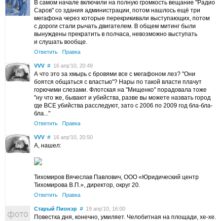
В самом начале включили на полную громкость вещание "Радио
Саров" со здания администрации, потом нашлось ещё три
мегафона через которые перекрикивали выступающих, потом
с дороги стали рычать двигателем. В общем митинг были
вынуждены прекратить в полчаса, невозможно выступать
и слушать вообще.
Ответить
Правка
VVV
#
16 апр’10, 20:49
А что это за хмырь с бровями все с мегафоном лез? "Они
боятся общаться с властью"? Нары по такой власти плачут
горючими слезами. Флотская на "Мищенко" порадовала тоже
"ну что же, бывают и убийства, разве вы можете назвать город
где ВСЕ убийства расследуют, зато с 2006 по 2009 год бла-бла-
бла..."
Ответить
Правка
VVV
#
16 апр’10, 20:50
А, нашел:
Тихомиров Вячеслав Павлович, ООО «Юридический центр
Тихомирова В.П.», директор, округ 20.
Ответить
Правка
Старый Пионэр
#
19 апр’10, 16:00
Повестка дня, конечно, умиляет. Челобитная на площади, хе-хе.