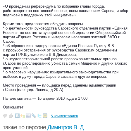
«О проведении референдума по избранию главы города,
работающего на постоянной основе, всем населением Сарова, и сбор
подписей в поддержку этой инициативы».
Кроме того, предлагается обсудить вопросы
* о деятельности руководства Саровского отделения партии «Единая
Россия», не соответствующей основной идеологии Общероссийской
партии «Единая Россия» и интересам населения жителей ЗАТО г.
Саров;
* об обращении к лидеру партии «Единая Россия» Путину В.В.
с просьбой отстранения от руководства Саровским отделением
партии П.Ф.Шульженко и В.Д.Димитрова;
* о неудовлетворительной работе правоохранительных органов
г.Саров по расследованию убийства семьи Мищенко и других тяжких
преступлений;
* о массовых нарушениях избирательного законодательства при
выборах в думу города Саров 5 созыва и другие вопросы.
Место проведения — площадка перед зданием администрации
г.Саров (площадь Ленина, д.20 А).
Начало митинга — 16 апреля 2010 года в 17:00.
Оргкомитет
5 комментариев
также по персоне
Димитров В. Д.