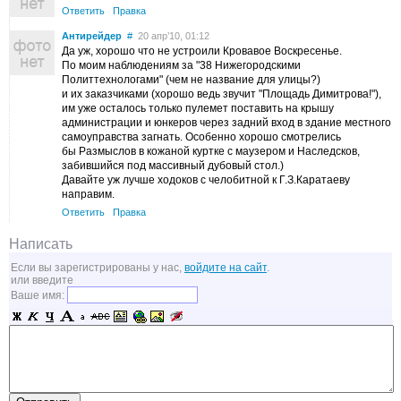
Ответить
Правка
Антирейдер
#
20 апр’10, 01:12
Да уж, хорошо что не устроили Кровавое Воскресенье.
По моим наблюдениям за "38 Нижегородскими
Политтехнологами" (чем не название для улицы?)
и их заказчиками (хорошо ведь звучит "Площадь Димитрова!"),
им уже осталось только пулемет поставить на крышу
администрации и юнкеров через задний вход в здание местного
самоуправства загнать. Особенно хорошо смотрелись
бы Размыслов в кожаной куртке с маузером и Наследсков,
забившийся под массивный дубовый стол.)
Давайте уж лучше ходоков с челобитной к Г.З.Каратаеву
направим.
Ответить
Правка
Написать
Если вы зарегистрированы у нас,
войдите на сайт
.
или введите
Ваше имя: