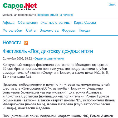
Вход
Мобильная версия сайта
Переключиться на полную
Афиша
Объявления
Желтые страницы
Карта Сарова
Фотоальбом
Сайты
Знакомства
Форумы
Погода
Новости
Фестиваль «Под диктовку дождя»: итоги
01 ноября 2006, 19:22 -
Отдых и развлечения
Конкурсный концерт фестиваля состоялся в Молодежном центре
29 октября, в программе приняли участие представители клубов
самодеятельной песни «След» и «Поиск», а также школ №1, 5, 6,
12 и гимназии №2.
Признаны победителями и получили путевки на межрегиональный
фестиваль «Зимородок-2007»: из клуба «Поиск» — Владимир
Близнецов (номинация «автор музыки»), Екатерина Архипова
и Кристина Сустатова (номинация «исполнитель»), Роман Турусов
(номинация «автор»), а также квартет школы №5, исполнители Диана
Илларионова (школа № 6), Алена Лазарева (клуб авторской песни
«След»), Анастасия Фадеева.
Поощрительные призы получили: квартет школы №6, Роман Акимов