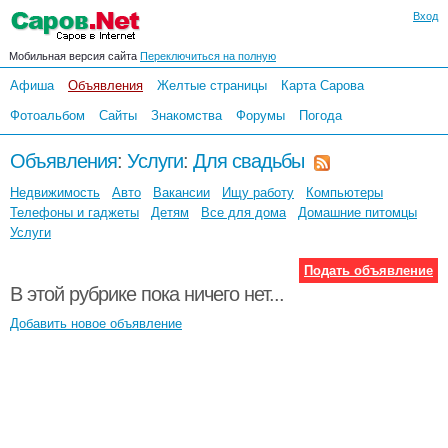
Вход
Мобильная версия сайта
Переключиться на полную
Афиша
Объявления
Желтые страницы
Карта Сарова
Фотоальбом
Сайты
Знакомства
Форумы
Погода
Объявления
:
Услуги
:
Для свадьбы
Недвижимость
Авто
Вакансии
Ищу работу
Компьютеры
Телефоны и гаджеты
Детям
Все для дома
Домашние питомцы
Услуги
Подать объявление
В этой рубрике пока ничего нет...
Добавить новое объявление