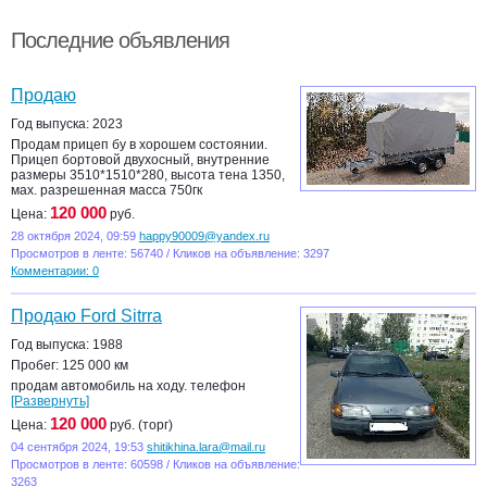
Последние объявления
Продаю
Год выпуска: 2023
Продам прицеп бу в хорошем состоянии.
Прицеп бортовой двухосный, внутренние
размеры 3510*1510*280, высота тена 1350,
мах. разрешенная масса 750гк
120 000
Цена:
руб.
28 октября 2024, 09:59
happy90009@yandex.ru
Просмотров в ленте: 56740 / Кликов на объявление: 3297
Комментарии: 0
Продаю Ford Sitrra
Год выпуска: 1988
Пробег: 125 000 км
продам автомобиль на ходу. телефон
[Развернуть]
120 000
Цена:
руб. (торг)
04 сентября 2024, 19:53
shitikhina.lara@mail.ru
Просмотров в ленте: 60598 / Кликов на объявление:
3263