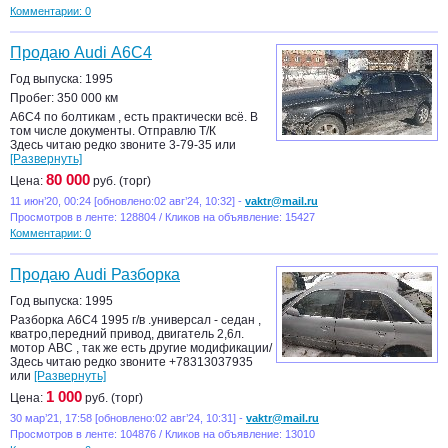
Комментарии: 0
Продаю Audi А6С4
Год выпуска: 1995
Пробег: 350 000 км
А6С4 по болтикам , есть практически всё. В
том числе документы. Отправлю Т/К
Здесь читаю редко звоните 3-79-35 или
[Развернуть]
80 000
Цена:
руб. (торг)
11 июн’20, 00:24 [обновлено:02 авг’24, 10:32] -
vaktr@mail.ru
Просмотров в ленте: 128804 / Кликов на объявление: 15427
Комментарии: 0
Продаю Audi Разборка
Год выпуска: 1995
Разборка А6С4 1995 г/в .универсал - седан ,
кватро,передний привод, двигатель 2,6л.
мотор АВС , так же есть другие модификации/
Здесь читаю редко звоните +78313037935
или
[Развернуть]
1 000
Цена:
руб. (торг)
30 мар’21, 17:58 [обновлено:02 авг’24, 10:31] -
vaktr@mail.ru
Просмотров в ленте: 104876 / Кликов на объявление: 13010