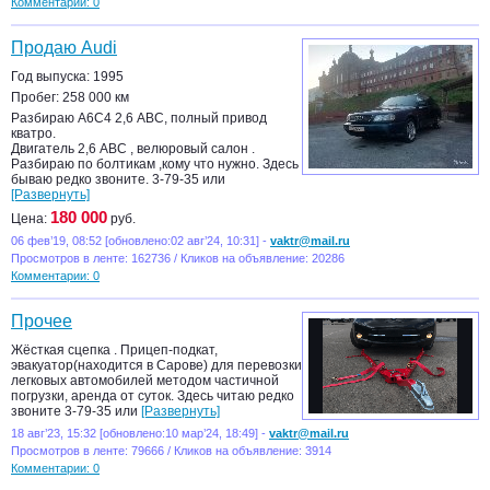
Комментарии: 0
Продаю Audi
Год выпуска: 1995
Пробег: 258 000 км
Разбираю А6С4 2,6 АВС, полный привод
кватро.
Двигатель 2,6 АВС , велюровый салон .
Разбираю по болтикам ,кому что нужно. Здесь
бываю редко звоните. 3-79-35 или
[Развернуть]
180 000
Цена:
руб.
06 фев’19, 08:52 [обновлено:02 авг’24, 10:31] -
vaktr@mail.ru
Просмотров в ленте: 162736 / Кликов на объявление: 20286
Комментарии: 0
Прочее
Жёсткая сцепка . Прицеп-подкат,
эвакуатор(находится в Сарове) для перевозки
легковых автомобилей методом частичной
погрузки, аренда от суток. Здесь читаю редко
звоните 3-79-35 или
[Развернуть]
18 авг’23, 15:32 [обновлено:10 мар’24, 18:49] -
vaktr@mail.ru
Просмотров в ленте: 79666 / Кликов на объявление: 3914
Комментарии: 0