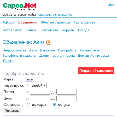
Вход
Мобильная версия сайта
Переключиться на полную
Афиша
Объявления
Желтые страницы
Карта Сарова
Фотоальбом
Сайты
Знакомства
Форумы
Погода
Объявления
:
Авто
Недвижимость
Авто
Вакансии
Ищу работу
Компьютеры
Телефоны и гаджеты
Детям
Все для дома
Домашние питомцы
Услуги
Подать объявление
Подобрать варианты
Марка:
все
Год выпуска:
>=
Пробег
от
до
Цена
от
до
Сортировать:
по марке
по цене