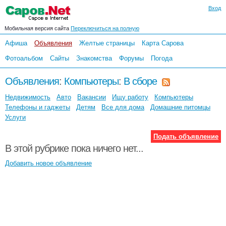
Вход
Мобильная версия сайта
Переключиться на полную
Афиша
Объявления
Желтые страницы
Карта Сарова
Фотоальбом
Сайты
Знакомства
Форумы
Погода
Объявления
:
Компьютеры
:
В сборе
Недвижимость
Авто
Вакансии
Ищу работу
Компьютеры
Телефоны и гаджеты
Детям
Все для дома
Домашние питомцы
Услуги
Подать объявление
В этой рубрике пока ничего нет...
Добавить новое объявление