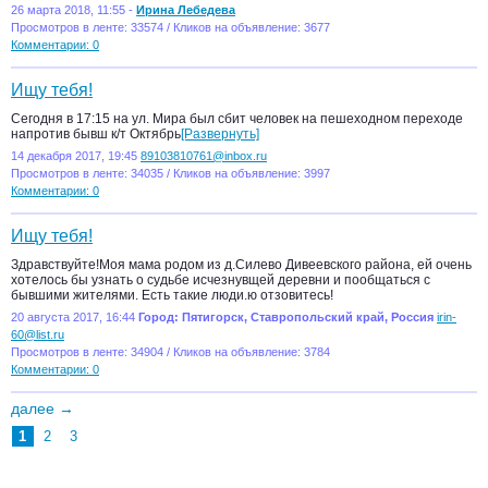
26 марта 2018, 11:55 -
Ирина Лебедева
Просмотров в ленте: 33574 / Кликов на объявление: 3677
Комментарии: 0
Ищу тебя!
Сегодня в 17:15 на ул. Мира был сбит человек на пешеходном переходе
напротив бывш к/т Октябрь
[Развернуть]
14 декабря 2017, 19:45
89103810761@inbox.ru
Просмотров в ленте: 34035 / Кликов на объявление: 3997
Комментарии: 0
Ищу тебя!
Здравствуйте!Моя мама родом из д.Силево Дивеевского района, ей очень
хотелось бы узнать о судьбе исчезнувщей деревни и пообщаться с
бывшими жителями. Есть такие люди.ю отзовитесь!
20 августа 2017, 16:44
Город: Пятигорск, Ставропольский край, Россия
irin-
60@list.ru
Просмотров в ленте: 34904 / Кликов на объявление: 3784
Комментарии: 0
далее →
1
2
3