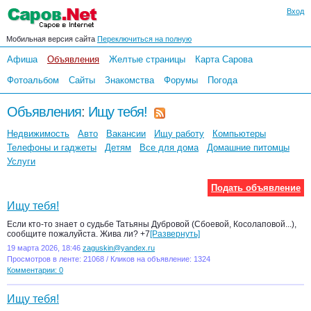
Вход
Мобильная версия сайта
Переключиться на полную
Афиша
Объявления
Желтые страницы
Карта Сарова
Фотоальбом
Сайты
Знакомства
Форумы
Погода
Объявления
:
Ищу тебя!
Недвижимость
Авто
Вакансии
Ищу работу
Компьютеры
Телефоны и гаджеты
Детям
Все для дома
Домашние питомцы
Услуги
Подать объявление
Ищу тебя!
Если кто-то знает о судьбе Татьяны Дубровой (Сбоевой, Косолаповой...),
сообщите пожалуйста. Жива ли? +7
[Развернуть]
19 марта 2026, 18:46
zaguskin@yandex.ru
Просмотров в ленте: 21068 / Кликов на объявление: 1324
Комментарии: 0
Ищу тебя!