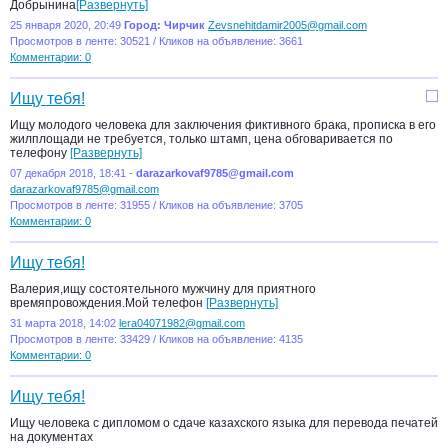
Добрынина
[Развернуть]
25 января 2020, 20:49
Город: Чирчик
Zevsnehitdamir2005@gmail.com
Просмотров в ленте: 30521 / Кликов на объявление: 3661
Комментарии: 0
Ищу тебя!
Ищу молодого человека для заключения фиктивного брака, прописка в его
жилплощади не требуется, только штамп, цена обговаривается по
телефону
[Развернуть]
07 декабря 2018, 18:41 -
darazarkovaf9785@gmail.com
darazarkovaf9785@gmail.com
Просмотров в ленте: 31955 / Кликов на объявление: 3705
Комментарии: 0
Ищу тебя!
Валерия,ищу состоятельного мужчину для приятного
времяпровождения.Мой телефон
[Развернуть]
31 марта 2018, 14:02
lera04071982@gmail.com
Просмотров в ленте: 33429 / Кликов на объявление: 4135
Комментарии: 0
Ищу тебя!
Ищу человека с дипломом о сдаче казахского языка для перевода печатей
на документах