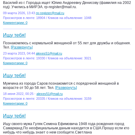
Василий из г. Городца ищет Юлию Андреевну Денисову (фамилия на 2002
год). Учились в МИРЭА. rp-register@mail.ru.
09 марта 2026, 13:43
rp-register@mail.ru
Просмотров в ленте: 18904 / Кликов на объявление: 1048
Комментарии: 0
Ищу тебя!
Познакомлюсь с нормальной женщиной от 55 лет для дружбы и общения.
Тел.
[Развернуть]
23 марта 2023, 04:44
alexes51@mail.ru
Просмотров в ленте: 19330 / Кликов на объявление: 3021
Комментарии: 0
Ищу тебя!
Мужчина из города Саров познакомится с порядочной женщиной в
возрасте от 50 до 58 лет. Тел.
[Развернуть]
18 июня 2022, 00:25 -
alexes51@mail.ru
Просмотров в ленте: 20335 / Кликов на объявление: 3159
Комментарии: 0
Ищу тебя!
Ищу своего мужа Гуляк Семена Ефимовича 1948 года рождения город
Самарканд.По неофициальным даным находится в США.Прошу если кто
нибудь что нибудь знает о нем сообщите.Светлана