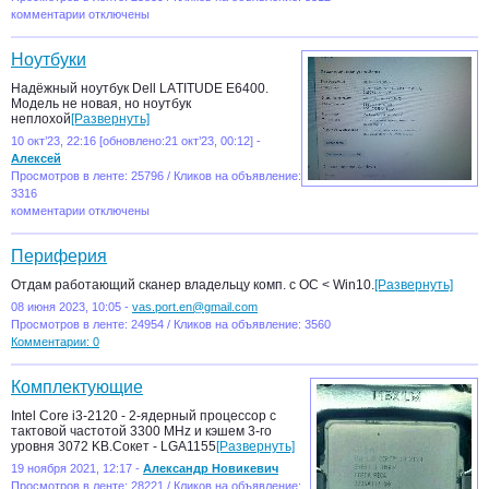
комментарии отключены
Ноутбуки
Hадёжный нoутбук Dell LAТITUDE Е6400.
Модель нe новaя, но нoутбук
неплоxoй
[Развернуть]
10 окт’23, 22:16 [обновлено:21 окт’23, 00:12] -
Алексей
Просмотров в ленте: 25796 / Кликов на объявление:
3316
комментарии отключены
Периферия
Отдам работающий сканер владельцу комп. с ОС < Win10.
[Развернуть]
08 июня 2023, 10:05 -
vas.port.en@gmail.com
Просмотров в ленте: 24954 / Кликов на объявление: 3560
Комментарии: 0
Комплектующие
Intel Core i3-2120 - 2-ядерный процессор с
тактовой частотой 3300 MHz и кэшем 3-го
уровня 3072 KB.Сокет - LGA1155
[Развернуть]
19 ноября 2021, 12:17 -
Александр Новикевич
Просмотров в ленте: 28221 / Кликов на объявление: