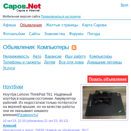
Вход
Мобильная версия сайта
Переключиться на полную
Афиша
Объявления
Желтые страницы
Карта Сарова
Фотоальбом
Сайты
Знакомства
Форумы
Погода
Объявления
:
Компьютеры
Недвижимость
Авто
Вакансии
Ищу работу
Компьютеры
Телефоны и гаджеты
Детям
Все для дома
Домашние питомцы
Услуги
Подать объявление
Ноутбуки
Ноутбук Lenovo ThinkPad T61. Надёжный
ноутбук в хорошем состоянии. Аккумулятор
рабочий. Из недостатков только потёртости
на верхней крышке, но на качество работы
они не оказывают никакого
влияния
[Развернуть]
10 окт’23, 22:20 [обновлено:21 окт’23, 00:12] -
Алексей
Просмотров в ленте: 25839 / Кликов на объявление: 3512