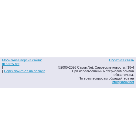
Мобильная версия сайта:
Обратная связь
m.sarov.net
|
©2000-2026 Саров.Net: Саровские новости. [18+]
|
Переключиться на полную
При использовании материалов ссылка
обязательна.
По всем вопросам обращайтесь на
info@sarov.net