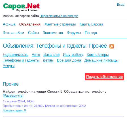
Вход
Мобильная версия сайта
Переключиться на полную
Афиша
Объявления
Желтые страницы
Карта Сарова
Фотоальбом
Сайты
Знакомства
Форумы
Погода
Объявления
:
Телефоны и гаджеты
:
Прочее
Недвижимость
Авто
Вакансии
Ищу работу
Компьютеры
Телефоны и гаджеты
Детям
Все для дома
Домашние питомцы
Услуги
Подать объявление
Прочее
Найден телефон на улице Юности 5. Обращаться по телефону
[Развернуть]
19 апреля 2024, 14:46
Просмотров в ленте: 21262 / Кликов на объявление: 3092
Комментарии: 0