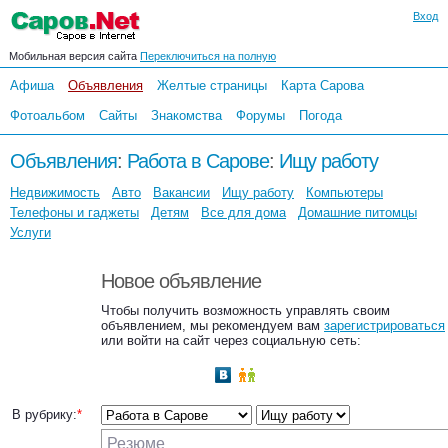
Вход
Мобильная версия сайта
Переключиться на полную
Афиша
Объявления
Желтые страницы
Карта Сарова
Фотоальбом
Сайты
Знакомства
Форумы
Погода
Объявления
:
Работа в Сарове
:
Ищу работу
Недвижимость
Авто
Вакансии
Ищу работу
Компьютеры
Телефоны и гаджеты
Детям
Все для дома
Домашние питомцы
Услуги
Новое объявление
Чтобы получить возможность управлять своим
объявлением, мы рекомендуем вам
зарегистрироваться
или войти на сайт через социальную сеть:
В рубрику:
*
Резюме