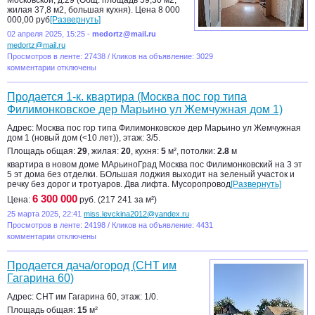
Московской, д.29 (Общ. площадь 59,30 м2,
жилая 37,8 м2, большая кухня). Цена 8 000
000,00 руб
[Развернуть]
02 апреля 2025, 15:25 -
medortz@mail.ru
medortz@mail.ru
Просмотров в ленте: 27438 / Кликов на объявление: 3029
комментарии отключены
Продается 1-к. квартира (Москва пос гор типа
Филимонковское дер Марьино ул Жемчужная дом 1)
Адрес: Москва пос гор типа Филимонковское дер Марьино ул Жемчужная
дом 1 (новый дом (<10 лет)), этаж: 3/5.
Площадь общая:
29
, жилая:
20
, кухня:
5
м², потолки:
2.8
м
квартира в новом доме МАрьиноГрад Москва пос Филимонковский на 3 эт
5 эт дома без отделки. БОльшая лоджия выходит на зеленый участок и
речку без дорог и тротуаров. Два лифта. Мусоропровод
[Развернуть]
6 300 000
Цена:
руб. (217 241 за м²)
25 марта 2025, 22:41
miss.levckina2012@yandex.ru
Просмотров в ленте: 24198 / Кликов на объявление: 4431
комментарии отключены
Продается дача/огород (СНТ им
Гагарина 60)
Адрес: СНТ им Гагарина 60, этаж: 1/0.
Площадь общая:
15
м²