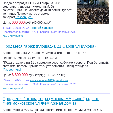
Продаю огород в СНТ им. Гагарина 6,08
сот,приватизирован, ухоженный. От
собственника. На участке дачный домик, туалет.
теплицы. По периметру огорожен
забором
[Развернуть]
600 000
Цена:
руб. (40 000 за м²)
17 марта 2025, 22:35 -
сергей Карасев
Просмотров в ленте: 18724 / Кликов на объявление: 2780
Комментарии: 0
Продается гараж (площадка 21 Саров ул Духова)
Адрес: площадка 21 Саров ул Духова (монолит), этаж: 1/0.
Площадь общая:
32
м², потолки:
2.7
м
ПРодаю гараж у пл 21 в середине участка близко к дороге. Пол бетонный,
свет, яма, погреб. Крыша требует ремонта. Площ стандарт
[Развернуть]
6 300 000
Цена:
руб. (торг) (196 875 за м²)
09 марта 2025, 13:42
miss.levckina2012@yandex.ru
Просмотров в ленте: 13956 / Кликов на объявление: 2526
Комментарии: 0
Продается 1-к. квартира (Москва МАрьиноГрад пос
Филимонковское ул Жемчужная дом 1)
Адрес: Москва МАрьиноГрад пос Филимонковское ул Жемчужная дом 1