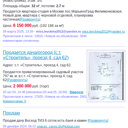
(новостройка), этаж: 3/5.
Площадь общая:
32
м², потолки:
2.7
м
Продается квартира-студия в Москве пос МарьиноГрад Филимонковское.
Новый дом, квартира с черновой отделкой, планировка
частичная
[Развернуть]
6 150 000
Цена:
руб. (192 188 за м²)
09 марта 2025, 13:39 -
miss.levckina2012@yandex.ru
miss.levckina2012@yandex.ru
Просмотров в ленте: 13815 / Кликов на объявление: 3940
комментарии отключены
Продается дача/огород (с.т.
«Строитель», проезд 4, сад 62)
Адрес: с.т. «Строитель», проезд 4, сад 62.
Продается приватизированный садовый участок
797 кв. м. в с.т. «Строитель», проезд 4, сад
62
[Развернуть]
2 000 000
Цена:
руб. (торг)
20 окт’24, 14:38 [обновлено:03 янв’25, 16:56] -
Diagnost
Просмотров в ленте: 17925 / Кликов на объявление: 2901
Комментарии: 0
Продаю
Продам дачу Восход ТИЗ 6 соток есть баня и камин
[Развернуть]
09 декабря 2024, 06:02
spaces_caves.0n@icloud.com