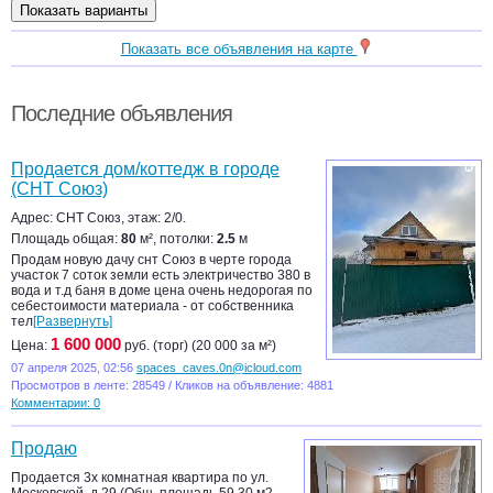
Показать все объявления на карте
Последние объявления
Продается дом/коттедж в городе
(СНТ Союз)
Адрес: СНТ Союз, этаж: 2/0.
Площадь общая:
80
м², потолки:
2.5
м
Продам новую дачу снт Союз в черте города
участок 7 соток земли есть электричество 380 в
вода и т.д баня в доме цена очень недорогая по
себестоимости материала - от собственника
тел
[Развернуть]
1 600 000
Цена:
руб. (торг) (20 000 за м²)
07 апреля 2025, 02:56
spaces_caves.0n@icloud.com
Просмотров в ленте: 28549 / Кликов на объявление: 4881
Комментарии: 0
Продаю
Продается 3х комнатная квартира по ул.