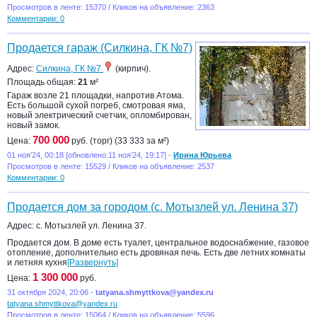
Просмотров в ленте: 15370 / Кликов на объявление: 2363
Комментарии: 0
Продается гараж (Силкина, ГК №7)
Адрес:
Силкина, ГК №7
(кирпич).
Площадь общая:
21
м²
Гараж возле 21 площадки, напротив Атома.
Есть большой сухой погреб, смотровая яма,
новый электрический счетчик, опломбирован,
новый замок.
700 000
Цена:
руб. (торг) (33 333 за м²)
01 ноя’24, 00:18 [обновлено:11 ноя’24, 19:17] -
Ирина Юрьева
Просмотров в ленте: 15529 / Кликов на объявление: 2537
Комментарии: 0
Продается дом за городом (с. Мотызлей ул. Ленина 37)
Адрес: с. Мотызлей ул. Ленина 37.
Продается дом. В доме есть туалет, центральное водоснабжение, газовое
отопление, дополнительно есть дровяная печь. Есть две летних комнаты
и летняя кухня
[Развернуть]
1 300 000
Цена:
руб.
31 октября 2024, 20:06 -
tatyana.shmyttkova@yandex.ru
tatyana.shmyttkova@yandex.ru
Просмотров в ленте: 15064 / Кликов на объявление: 5596