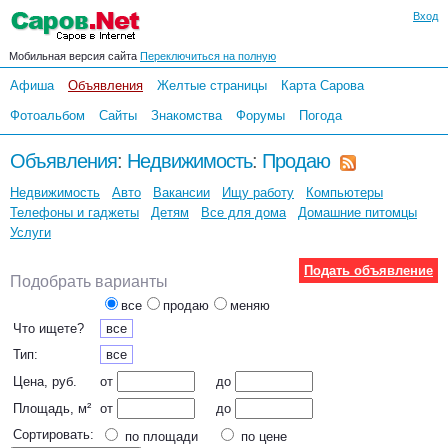
Вход
Мобильная версия сайта
Переключиться на полную
Афиша
Объявления
Желтые страницы
Карта Сарова
Фотоальбом
Сайты
Знакомства
Форумы
Погода
Объявления
:
Недвижимость
:
Продаю
Недвижимость
Авто
Вакансии
Ищу работу
Компьютеры
Телефоны и гаджеты
Детям
Все для дома
Домашние питомцы
Услуги
Подать объявление
Подобрать варианты
все
продаю
меняю
Что ищете?
все
Тип:
все
Цена, руб.
от
до
Площадь, м²
от
до
Сортировать:
по площади
по цене