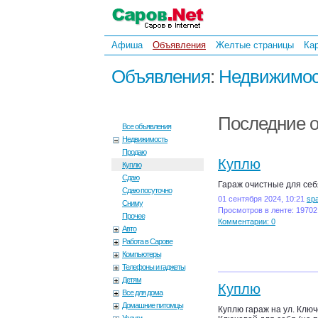
Афиша
Объявления
Желтые страницы
Ка
Объявления
:
Недвижимос
Последние 
Все объявления
Недвижимость
Продаю
Куплю
Куплю
Сдаю
Гараж очистные для себ
Сдаю посуточно
01 сентября 2024, 10:21
sp
Сниму
Просмотров в ленте: 19702
Прочее
Комментарии: 0
Авто
Работа в Сарове
Компьютеры
Телефоны и гаджеты
Детям
Куплю
Все для дома
Домашние питомцы
Куплю гараж на ул. Ключ