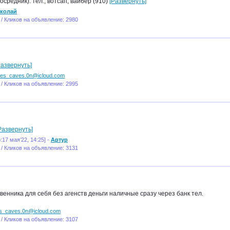
осредник). тел., вотсап, вайбер (910)
[Развернуть]
колай
 / Кликов на объявление: 2980
Развернуть]
es_caves.0n@icloud.com
 / Кликов на объявление: 2995
Развернуть]
:17 мая’22, 14:25] -
Артур
 / Кликов на объявление: 3131
венника для себя без агенств деньги наличные сразу через банк тел.
s_caves.0n@icloud.com
 / Кликов на объявление: 3107