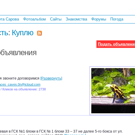
рта Сарова
Фотоальбом
Сайты
Знакомства
Форумы
Погода
ть
:
Куплю
Подать объявлени
объявления
я звоните договоримся
[Развернуть]
aces_caves.0n@icloud.com
 / Кликов на объявление: 2738
евая в ГСК №1 блоки в ГСК № 1 блоки 33 – 37 не далее 5-го бокса от ул.