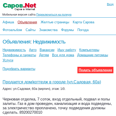
Вход
Мобильная версия сайта
Переключиться на полную
Афиша
Объявления
Желтые страницы
Карта Сарова
Фотоальбом
Сайты
Знакомства
Форумы
Погода
Объявления
:
Недвижимость
Недвижимость
Авто
Вакансии
Ищу работу
Компьютеры
Телефоны и гаджеты
Детям
Все для дома
Домашние питомцы
Услуги
Подобрать варианты
Подать объявление
Продается дом/коттедж в городе (ул.Садовая, 60а)
Адрес: ул.Садовая, 60а (кирпич), этаж: 1/0.
Черновая отделка, 7 соток, вход отдельный, подвал и полы
залиты. Газ в дом проведен, канализация и вода подведены,
за электричество проплачено, точку подведения должны
сделать. 89200270010