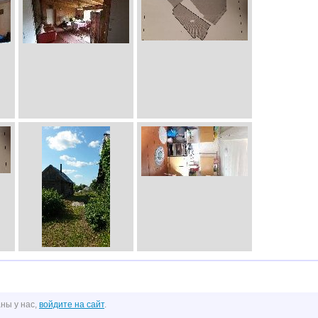
ны у нас,
войдите на сайт
.