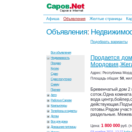
Афиша
Объявления
Желтые страницы
Ка
Объявления
:
Недвижимос
Подобрать варианты
Все объявления
Продается дом
Недвижимость
Мордовия,Жега
Продаю
Куплю
Адрес: Республика Мордо
Сдаю
Площадь общая:
50
, жи
Сдаю посуточно
Сниму
Бревенчатый дом 2 
Прочее
соток.Одна комната
Авто
вода центр,бойлер,
Работа в Сарове
действующая.Подъе
Компьютеры
готовы.Рядом участ
Телефоны и гаджеты
раздельные. Межева
Детям
Все для дома
1 800 000
Цена:
руб. (т
Домашние питомцы
03 ноября 2021, 12:27
luda