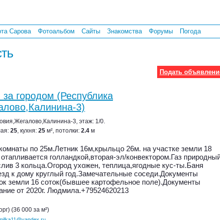
рта Сарова
Фотоальбом
Сайты
Знакомства
Форумы
Погода
ть
Подать объявлени
 за городом (Республика
лово,Калинина-3)
вия,Жегалово,Калинина-3, этаж: 1/0.
лая:
25
, кухня:
25
м², потолки:
2.4
м
комнаты по 25м.Летник 16м,крыльцо 26м. на участке земли 18
 отапливается голландкой,вторая-эл/конвектором.Газ природный
слив 3 кольца.Огород ухожен, теплица,ягодные кус-ты.Баня
зд к дому круглый год.Замечательные соседи.Документы
ок земли 16 соток(бывшее картофельное поле).Документы
ние от 2020г. Людмила.+79524620213
орг) (36 000 за м²)
-milka11@yandex.ru