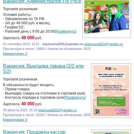
Вакансия: Администратор Fix Price
Торговля розничная
Условия работы:
- Оформление по ТК РФ;
- З/п до 49 000 руб. в месяц;
- График 5/2;
- Рабочий день с 9:00 до 20:00
[Развернуть]
49 000
Зарплата:
руб.
01 сентября 2023, 16:51 -
mpersonal161@yandex.ru
mpersonal161@yandex.ru
Просмотров в ленте: 19953 / Кликов на объявление: 2675
Комментарии: 0
Вакансия: Выкладка товара (2/2 или
5/2)
Торговля розничная
В обязанности будет входить:
- Прием товара;
- Выкладка товара на стеллажи в торговом зале;
- Контроль порядка в торговом зале
[Развернуть]
40 000
Зарплата:
руб.
30 августа 2023, 15:18
mpersonal161@yandex.ru
Просмотров в ленте: 20341 / Кликов на объявление: 2835
Комментарии: 0
Вакансия: Продавец-кассир