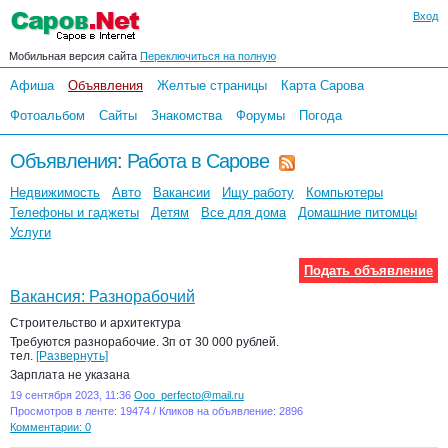
Вход
Мобильная версия сайта
Переключиться на полную
Афиша
Объявления
Желтые страницы
Карта Сарова
Фотоальбом
Сайты
Знакомства
Форумы
Погода
Объявления
:
Работа в Сарове
Недвижимость
Авто
Вакансии
Ищу работу
Компьютеры
Телефоны и гаджеты
Детям
Все для дома
Домашние питомцы
Услуги
Подать объявление
Вакансия: Разнорабочий
Строительство и архитектура
Требуются разнорабочие. Зп от 30 000 рублей.
тел.
[Развернуть]
Зарплата не указана
19 сентября 2023, 11:36
Ooo_perfecto@mail.ru
Просмотров в ленте: 19474 / Кликов на объявление: 2896
Комментарии: 0