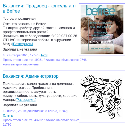
Вакансия: Продавец - консультант
в Befree
Торговля розничная
Открыта вакансия в Befree
Ты ищешь работу, друзей, хочешь личного и
профессионального роста?
Запишись на собеседование :8 920 037 00 28
ОТ НАС: интересная работа, в окружении
Моды
[Развернуть]
Зарплата не указана
10 сентября 2023, 12:57 -
Avril
Просмотров в ленте: 19981 / Кликов на объявление: 2746
комментарии отключены
Вакансия: Администратор
Приглашаем в салон красоты на должность
Администратора. Требования:
организованность, аккуратность,
коммуникабельность, культура речи, хорошие
манеры
[Развернуть]
Зарплата не указана
12 янв’22, 23:19 [обновлено:08 сен’23, 19:02] -
Ольга
Просмотров в ленте: 43232 / Кликов на объявление:
11780