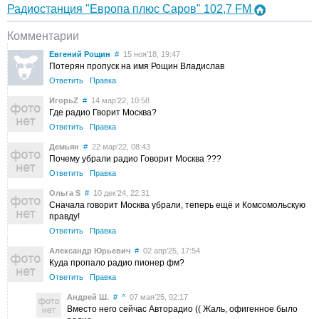
Радиостанция "Европа плюс Саров" 102,7 FM
Комментарии
Евгений Рощин
#
15 ноя’18, 19:47
Потерян пропуск на имя Рощин Владислав
Ответить
Правка
ИгорьZ
#
14 мар’22, 10:58
Где радио Гворит Москва?
Ответить
Правка
Демьян
#
22 мар’22, 08:43
Почему убрали радио Говорит Москва ???
Ответить
Правка
Ольга S
#
10 дек’24, 22:31
Сначала говорит Москва убрали, теперь ещё и Комсомольскую
правду!
Ответить
Правка
Александр Юрьевич
#
02 апр’25, 17:54
Куда пропало радио пионер фм?
Ответить
Правка
Андрей Ш.
#
^
07 мая’25, 02:17
Вместо него сейчас Авторадио (( Жаль, офигенное было